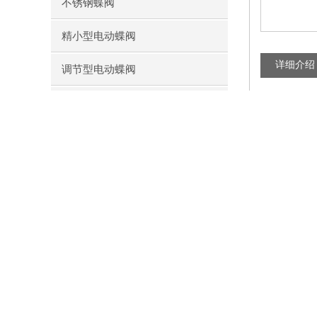
不锈钢蝶阀
精小型电动蝶阀
详细介绍
调节型电动蝶阀
通风蝶阀
一、D943
我公司的
D9
蜗轮传动蝶阀
艺良好。
电
计算机或工业
对夹式软密封蝶阀
节)，以实现
冶金、电力
软密封法兰蝶阀
二、D943
由于电动三
硬密封对夹式蝶阀
当，从而使
（1）开启
法兰式硬密封蝶阀
（2）三维
查看更多 >>
（3）耐高