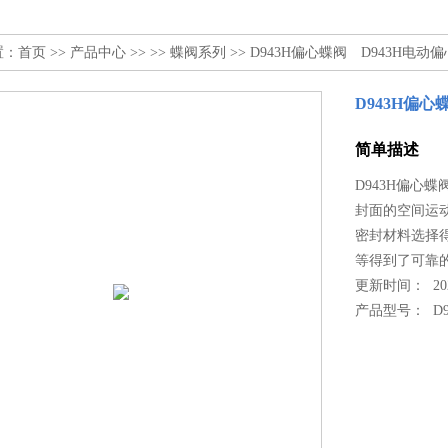
置：
首页
>>
产品中心
>> >>
蝶阀系列
>> D943H偏心蝶阀 D943H电动
D943H偏心
简单描述
D943H偏心
封面的空间运
密封材料选择
等得到了可靠
更新时间： 2022
产品型号：
D