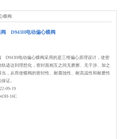
偏心蝶阀
蝶阀 D943H电动偏心蝶阀
蝶阀 D943H电动偏心蝶阀采用的是三维偏心原理设计，使密
动轨迹达到理想化，密封面相互之间无磨擦、无干涉、加之
得当，从而使蝶阀的密封性、耐腐蚀性、耐高温性和耐磨性
的保证。
-09-19
943H-16C