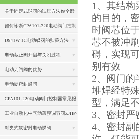
1、其结
关于固定式球阀的试压方法你全部
的目的，
看懂了吗？
如何诊断CPA101-220电动阀门控制
时阀芯位
芯不被冲
器的通信故障？
D941W-1C电动蝶阀的贮藏方法
碍，实现
电动截止阀开启与关闭过程
别有效
电动刀闸阀的优势
2、阀门
电动硬密封蝶阀
堆焊经特
CPA101-220电动阀门控制器常见报
型，满足
3、密封严
错代码解析：E01-E10故障处理
工业自动化中气动薄膜调节阀ZJHP-
4、密封
16C的控制精度提升技巧
对夹式软密封电动蝶阀
许，任能