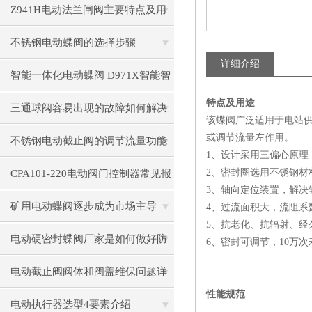
Z941H电动法兰闸阀主要特点及用
途解析
不锈钢电动蝶阀的选择步骤
详细介绍
智能一体化电动蝶阀 D971X智能智
特点及用途
能调节型电动蝶阀
三通球阀容易出现的故障如何解决
该蝶阀广泛适用于电站
或调节流量左作用。
不锈钢电动截止阀的调节流量功能
1、设计采用三偏心原理
解析
2、密封圈选用不锈钢
CPA101-220电动阀门控制器常见报
3、轴向定位装置，解决
错代码解析：E01-E10故障处理
矿用电动蝶阀逐步成为市场主导
4、过流面积大，流阻系
5、抗老化、抗辐射、经
电动硬密封蝶阀厂家是如何做好防
6、密封可调节，10万
腐的
电动截止阀阀体和阀盖维保问题详
性能规范
细介绍
电动执行器选型4要素介绍