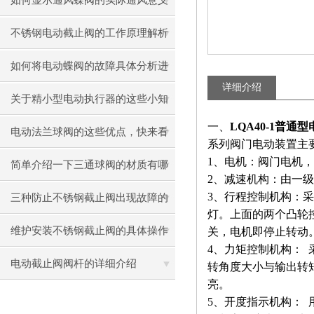
如何显示通风蝶阀的实际通风意义
不锈钢电动截止阀的工作原理解析
如何将电动蝶阀的故障具体分析进
详细介绍
行处理
关于精小型电动执行器的这些小知
一、
LQA40-1普通
识，快来了解吧！
电动法兰球阀的这些优点，快来看
系列阀门电动装置主
1、电机：阀门电机，
看吧
简单介绍一下三通球阀的材质有哪
2、减速机构：由一级
些
3、行程控制机构：
三种防止不锈钢截止阀出现故障的
灯。上面的两个凸轮
方法
维护安装不锈钢截止阀的具体操作
关，电机即停止转动
4、力矩控制机构：
说明
电动截止阀阀杆的详细介绍
转角度大小与输出转
亮。
5、开度指示机构：