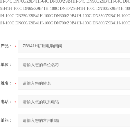
1H-64C DN700/Z9B41H-64C DN800/Z9B41H-64C DN900/Z9B41H-64C DN1
Z9B41H-100C DN65/Z9B41H-100C DN80/Z9B41H-100C DN100/Z9B41H-10
1H-100C DN250/Z9B41H-100C DN300/Z9B41H-100C DN350/Z9B41H-100C
1H-100C DN600/Z9B41H-100C DN700/Z9B41H-100C DN800/Z9B41H-100
产品：
的单位：
的姓名：
系电话：
用邮箱：