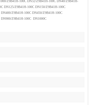
000/Z9B41H-100C DN32/Z9B41H-100C DN40/Z9B41H-
0C DN125/Z9B41H-100C DN150/Z9B41H-100C
 DN400/Z9B41H-100C DN450/Z9B41H-100C
C DN900/Z9B41H-100C DN1000C