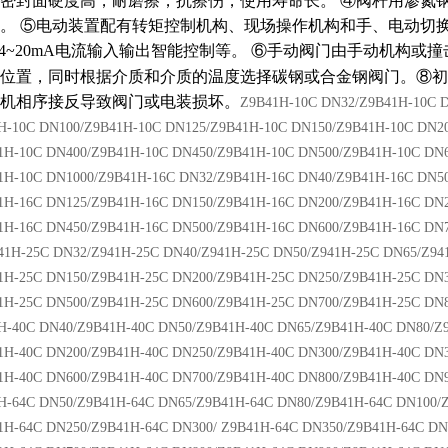
密封面硬度高，耐磨擦，抗擦伤，使用寿命长。
④
阀杆用渗氮
。
⑤
电动装置配有转矩控制机构、现场操作机构和手、电动切
4~20mA
电流输入输出智能控制等。
⑥
手动阀门由手动机构或撞
位置，同时根据介质和介质的温度选择碳钢或合金钢阀门。⑧初
机相序接反导致阀门或电装损坏。
Z9B41H-10C DN32/Z9B41H-10C 
H-10C DN100/Z9B41H-10C DN125/Z9B41H-10C DN150/Z9B41H-10C DN2
1H-10C DN400/Z9B41H-10C DN450/Z9B41H-10C DN500/Z9B41H-10C DN
1H-10C DN1000/Z9B41H-16C DN32/Z9B41H-16C DN40/Z9B41H-16C DN5
1H-16C DN125/Z9B41H-16C DN150/Z9B41H-16C DN200/Z9B41H-16C DN
1H-16C DN450/Z9B41H-16C DN500/Z9B41H-16C DN600/Z9B41H-16C DN
41H-25C DN32/Z941H-25C DN40/Z941H-25C DN50/Z941H-25C DN65/Z94
1H-25C DN150/Z9B41H-25C DN200/Z9B41H-25C DN250/Z9B41H-25C DN
1H-25C DN500/Z9B41H-25C DN600/Z9B41H-25C DN700/Z9B41H-25C DN
H-40C DN40/Z9B41H-40C DN50/Z9B41H-40C DN65/Z9B41H-40C DN80/Z
1H-40C DN200/Z9B41H-40C DN250/Z9B41H-40C DN300/Z9B41H-40C DN
1H-40C DN600/Z9B41H-40C DN700/Z9B41H-40C DN800/Z9B41H-40C DN
H-64C DN50/Z9B41H-64C DN65/Z9B41H-64C DN80/Z9B41H-64C DN100/
1H-64C DN250/Z9B41H-64C DN300/ Z9B41H-64C DN350/Z9B41H-64C DN