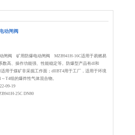
用电动闸阀
电动闸阀 矿用防爆电动闸阀 MZB941H-16C适用于易燃易
系数高、操作功能强、性能稳定等。防爆型产品有dI和
，dI适用于煤矿非采掘工作面；dIIBT4用于工厂，适用于环境
级T1～T4组的爆炸性气体混合物。
-09-19
ZB941H-25C DN80