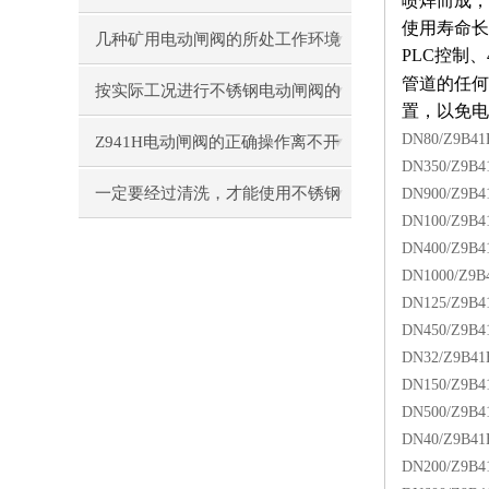
喷焊而成，
使用寿命长
要求
几种矿用电动闸阀的所处工作环境
PLC
控制、
管道的任何
汇总
按实际工况进行不锈钢电动闸阀的
置，以免电
选择很有必要
DN80/Z9B41
Z941H电动闸阀的正确操作离不开
DN350/Z9B4
理论的认识
一定要经过清洗，才能使用不锈钢
DN900/Z9B4
DN100/Z9B4
电动闸阀
DN400/Z9B4
DN1000/Z9B
DN125/Z9B4
DN450/Z9B4
DN32/Z9B41
DN150/Z9B4
DN500/Z9B4
DN40/Z9B41
DN200/Z9B4