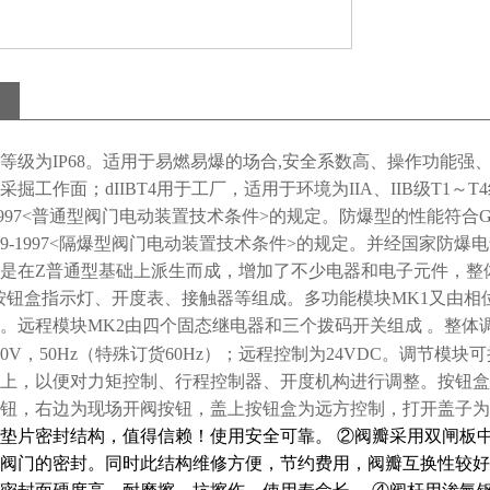
等级为IP68。适用于易燃易爆的场合,安全系数高、操作功能强、性能
采掘工作面；dIIBT4用于工厂，适用于环境为IIA、IIB级T1
28-1997<普通型阀门电动装置技术条件>的规定。防爆型的性能符合G
T8529-1997<隔爆型阀门电动装置技术条件>的规定。并经国家
是在
Z
普通型基础上派生而成，增加了不少电器和电子元件，整
按钮盒指示灯、开度表、接触器等组成。多功能模块
MK1
又由相
。远程模块
MK2
由四个固态继电器和三个拨码开关组成
。整体
0V，50Hz（特殊订货60Hz）；远程控制为24VDC。
调节模块可
上，以便对力矩控制、行程控制器、开度机构进行调整。按钮盒
钮，右边为现场开阀按钮，盖上按钮盒为远方控制，打开盖子为
垫片密封结构，值得信赖！使用安全可靠。
②
阀瓣采用双闸板
阀门的密封。同时此结构维修方便，节约费用，阀瓣互换性较好