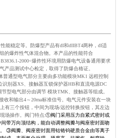
稳定等。防爆型产品有dI和dIIBT4两种，dI适
～T4组的爆炸性气体混合物。本产品的性能符合
B3836.1-2000<爆炸性环境用防爆电气设备通用要求
防爆电气产品测试中心检定，取得了防爆合格证。
体普通型电气部分主要由多功能模块
MK1
远程控制
位识别器
XS
、接触器互锁保护器
HB
和直流电源
DC
调节型电气部分由调节
模块
TMK
、接触器等组成。
接收和输出
4
～
20ma
标准信号。电气元件安装在一块
上有三个按钮，中间为现场
/
远控转换按钮，其左边
现场操作。阀门特点
:
①
阀门采用压力自紧式密封或
中间带万向顶结构，能自动调整阀瓣与阀座密封面吻
。
③
阀瓣、阀座密封面用钴铬钨硬质合金由等离子