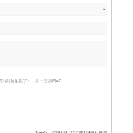
填写阿拉伯数字），如：三加四=7
下一个：
QB941H-25CQB941H电动球阀