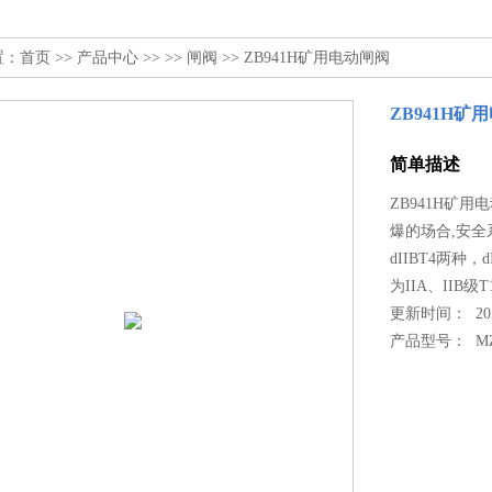
置：
首页
>>
产品中心
>> >>
闸阀
>> ZB941H矿用电动闸阀
ZB941H矿
简单描述
ZB941H矿用
爆的场合,安全
dIIBT4两种
为IIA、IIB
更新时间： 2022
产品型号：
M