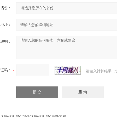
省份：
细地址：
充说明：
验证码：
请输入计算结果（
：
ZB941H-25C DN80ZB941H-25C电动闸阀