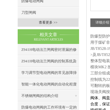
防爆电动闸阀
刀型闸阀
查看更多 >>
详细介绍
相关文章
防爆型防护
RELEVANT ARTICLES
用于煤矿非
JB/T85
Z941H电动法兰闸阀密封泄漏的修
>及JB/
复技巧与预防措施
整体型电装
Z941H电动法兰闸阀的控制系统及
模块
MK2
智能化发展趋势
学习调节型电动闸阀的常见故障排
三部分组成
控制线为22
除方法
智能一体化电动闸阀的自动化程度
可翻转的板
现场关阀按
如何？
不锈钢闸阀的结构介绍
阀体、阀盖
合度，保证
防爆电动闸阀的工作环境有一定的