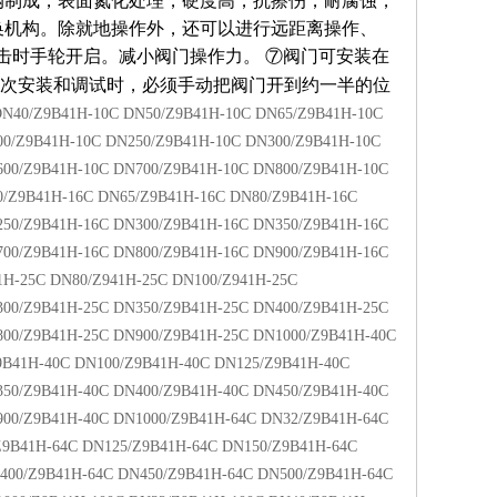
钢制成，表面氮化处理，硬度高，抗擦伤，耐腐蚀，
换机构。除就地操作外，还可以进行远距离操作、
击时手轮开启。减小阀门操作力。
⑦阀门可安装在
次安装和调试时，必须手动把阀门开到约一半的位
DN40/Z9B41H-10C DN50/Z9B41H-10C DN65/Z9B41H-10C
00/Z9B41H-10C DN250/Z9B41H-10C DN300/Z9B41H-10C
600/Z9B41H-10C DN700/Z9B41H-10C DN800/Z9B41H-10C
0/Z9B41H-16C DN65/Z9B41H-16C DN80/Z9B41H-16C
250/Z9B41H-16C DN300/Z9B41H-16C DN350/Z9B41H-16C
700/Z9B41H-16C DN800/Z9B41H-16C DN900/Z9B41H-16C
1H-25C DN80/Z941H-25C DN100/Z941H-25C
300/Z9B41H-25C DN350/Z9B41H-25C DN400/Z9B41H-25C
800/Z9B41H-25C DN900/Z9B41H-25C DN1000/Z9B41H-40C
9B41H-40C DN100/Z9B41H-40C DN125/Z9B41H-40C
350/Z9B41H-40C DN400/Z9B41H-40C DN450/Z9B41H-40C
900/Z9B41H-40C DN1000/Z9B41H-64C DN32/Z9B41H-64C
Z9B41H-64C DN125/Z9B41H-64C DN150/Z9B41H-64C
400/Z9B41H-64C DN450/Z9B41H-64C DN500/Z9B41H-64C