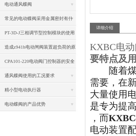
形式
电动通风蝶阀
常见的电动蝶阀采用金属密封有什
详细介绍
么优势？
PT-3D-J三相调节型控制模块的使用
KXBC电动
要求
造成z941h电动闸阀装置超负荷的原
要特点及
因
CPA101-220电动阀门控制器的安全
随着煤矿
性分析与防护措施
通风蝶阀使用的工况要求
需要，在
精小型电动执行器
大量使用
是专为提
电动蝶阀的产品优势
，而
KXB
电动装置