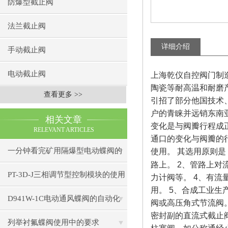
防爆型截止阀
法兰截止阀
详细介绍
手动截止阀
电动截止阀
上海乾仪自控阀门制
陶瓷等耐高温和耐磨
查看更多 >>
引招了部分他国技术
户的青睐并远销东南
相关文章
变化是与阀瓣行程成
RELEVANT ARTICLES
通口的变化与阀瓣的
一分钟看完矿用隔爆型电动蝶阀的
使用。
其选用原则是
路上。
2
、管路上对
性能特点
PT-3D-J三相调节型控制模块的使用
力计阀等。
4
、有流
用。
5
、合成工业生
要求
D941W-1C电动通风蝶阀的自动化
阀或高压角式节流阀
密封副的直流式截止
控制技术
列举衬氟蝶阀使用中的要求