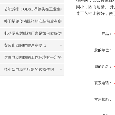
柱塞阀，如公称通经
阀小，因而耐磨。
开
节能减排：QDX3涡轮头在工业生
造工艺性比较好，便
产中的应用
关于蜗轮传动蝶阀的安装前后有所
不同
电动硬密封蝶阀厂家是如何做好防
产品：
腐的
安装止回阀时需注意要点
您的单位：
防爆电动闸阀的工作环境有一定的
您的姓名：
要求
精小型电动执行器的选择依据
联系电话：
常用邮箱：