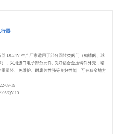
执行器
器 DC24V 生产厂家适用于部分回转类阀门（如蝶阀、球
等），采用进口电子部分元件, 良好铝合金压铸件外壳，精
小重量轻、免维护、耐腐蚀性强等良好性能，可在狭窄地方
-09-19
-05/QY-10