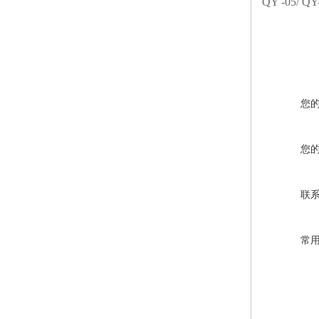
QY -05/ QY
您
您
联
常