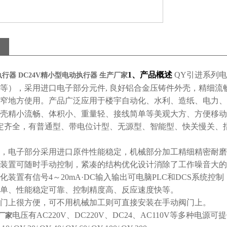
1、产品概述
QY引进系列
行器 DC24V精小型电动执行器 生产厂家
等），采用进口电子部分元件, 良好铝合金压铸件外壳，精细
窄地方使用。产品广泛应用于楼宇自动化、水利、造纸、电力、
壳精小流畅、体积小、重量轻、接线简单等美观大方、方便移动
定齐全，有普通型、带电位计型、无源型、智能型、快关慢关、
，电子部分采用进口原件性能稳定，机械部分加工精细精密耐磨
装置可随时手动控制，紧凑的结构优化设计消除了工作噪音大的
化装置有信号4～20mA·DC输入输出可电脑PLC和DCS系统
单、性能稳定可靠、控制精度高、反应速度快等。
门上很方便，可不用机械加工则可直接安装在手动阀门上。
电压有
AC220V
、DC220V、DC24、AC110V等多种电源可
产厂家