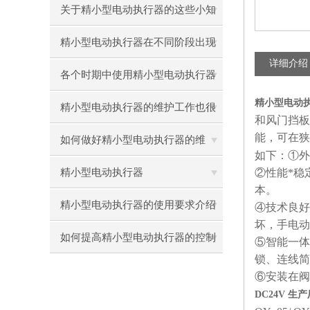
关于精小型电动执行器的这些小知
识，快来了解吧！
精小型电动执行器在不同阶段出现
详细介绍
的故障怎么解决
各个时期中使用精小型电动执行器
精小型电动执
出现的小状况
精小型电动执行器的维护工作也很
和风门挡板
能，可在狭
重要！
如何做好精小型电动执行器的维
如下：①外
护？
精小型电动执行器
②性能*稳
本。
精小型电动执行器的使用要求介绍
④技术良好
坏，手电动
如何提高精小型电动执行器的控制
⑤智能一体
锁、连线简
精度
⑥安装在阀
DC24V 生