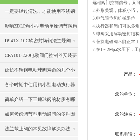
远程阀门控制信号，又
2.外形美观，体积小巧
一定要经过清洗，才能使用不锈钢
3.电气限位和机械限位一
电动闸阀
影响ZDLP精小型电动单座调节阀精
4.执行器和阀门可以多
5.球阀采用浮动密封结
度的因素
D941X-10C软密封铸钢法兰蝶阀
6.替换电磁阀不能正常
7.在1～2Mpa水压下，
CPA101-220电动阀门控制器安装要
注意些细节？
延长不锈钢电动球阀寿命的几个小
产品：
秘诀
各个时期中使用精小型电动执行器
您的单位：
出现的小状况
简单介绍一下三通球阀的材质有哪
些
如何考虑调节型电动蝶阀的多种因
您的姓名：
素
法兰截止阀的常见故障解决办法
联系电话：