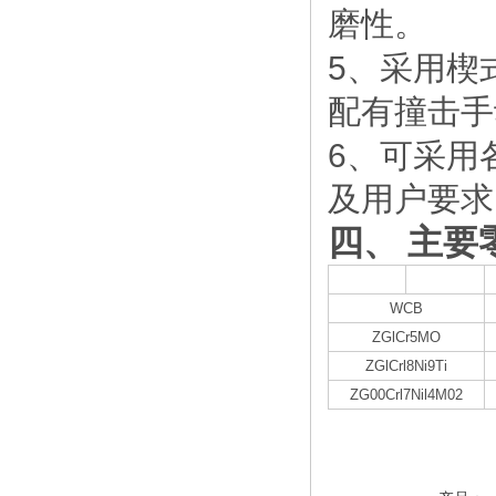
磨性。
5
、采用楔
配有撞击手
6
、可采用
及用户要求
四、
主要
阀体
阀盖
WCB
ZGlCr5MO
ZGlCrl8Ni9Ti
ZG00Crl7Nil4M02