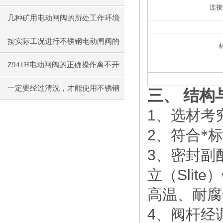
连接
要求
几种矿用电动闸阀的所处工作环境
汇总
按实际工况进行不锈钢电动闸阀的
选择很有必要
Z941H电动闸阀的正确操作离不开
理论的认识
一定要经过清洗，才能使用不锈钢
三、
结构
电动闸阀
1
、选材考
2
、符合*
3
、密封副
Slite
立（
）
高温、耐腐
4
、阀杆经