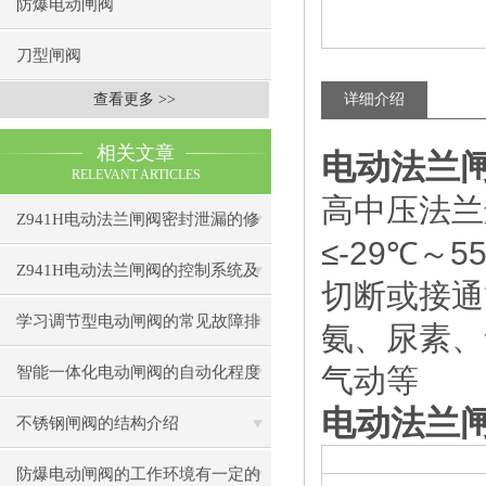
防爆电动闸阀
刀型闸阀
查看更多 >>
详细介绍
相关文章
电动法兰
RELEVANT ARTICLES
高中压法兰
Z941H电动法兰闸阀密封泄漏的修
≤-29
5
℃
～
复技巧与预防措施
Z941H电动法兰闸阀的控制系统及
切断或接通
智能化发展趋势
学习调节型电动闸阀的常见故障排
氨、尿素、
除方法
智能一体化电动闸阀的自动化程度
气动等
电动法兰
如何？
不锈钢闸阀的结构介绍
防爆电动闸阀的工作环境有一定的