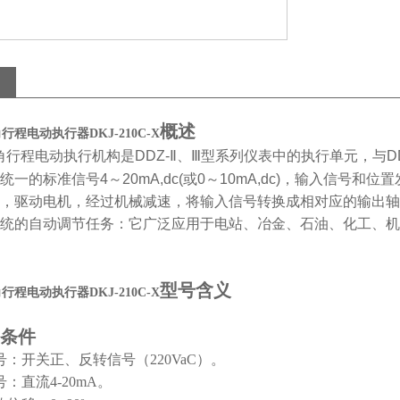
概述
角行程电动执行器DKJ-210C-X
角行程电动执行机构是
DDZ-
Ⅱ
、
Ⅲ
型系列仪表中的执行单元，与
D
统一的标准信号
4
～
20mA,dc(
或
0
～
10mA,dc)
，输入信号和位置
，驱动电机，经过机械减速，将输入信号转换成相对应的输出轴
统的自动调节任务：它广泛应用于电站、冶金、石油、化工、机
型号含义
角行程电动执行器DKJ-210C-X
条件
：开关正、反转信号（220VaC）。
：直流4-20mA。