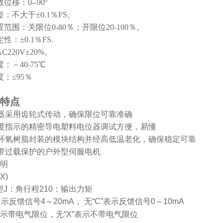
移：0--90º
：不大于±0.1％FS。
范围：关限位0-80％；开限位20-100％。
：±0.1％FS.
220V±20%。
：－40-75℃
：≤95％
特点
器采用齿轮式传动，确保限位可靠准确
度指示的精密导电塑料电位器调试方便，易懂
环氧树脂封装的模块结构并经高低温老化，确保稳定可靠
带过载保护的户外型伺服电机
明
X)
型
J
：角行程
210
：输出力矩
表示反馈信号
4
～
20mA
，
无
“C”
表示反馈信号
0
～
10mA
示带电气限位，无
“X”
表示不带电气限位