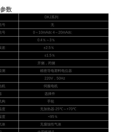
参数
DKJ
系列
信号
无
信号
0
～
10mAdc 4
～
20mAdc
0.4
％～
3
％
误差
±2.5
％
≤1.5
％
开侧，闭侧
检测
精密导电塑料电位器
220V
，
50Hz
电机
伺服电机
器
选择件
机构
手轮
温度
无加热器
-25
℃
～
+70
℃
湿度
<95
％
气体
无腐蚀性气体