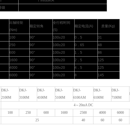
口
十四线插头
等级
出轴转矩
全行程时间
额定转角
额定电流
(A)
质量
(Kg)
(Nm)
(S)
100
90°
100±20
0
．
5
31
250
90°
100±20
0
．
65
48
600
90°
100±20
1
．
5
86
1600
90°
100±20
2
．
5
125
4000
90°
100±20
4
．
5
125
6000
90°
100±20
8
145
DKJ-
DKJ-
DKJ-
DKJ-
DKJ-
DKJ-
DKJ-
2100M
3100M
4100M
5100M
6100AM
6100M
7100M
4
～20mA DC
100
250
600
1600
2500
4000
6000
25
40
60
60