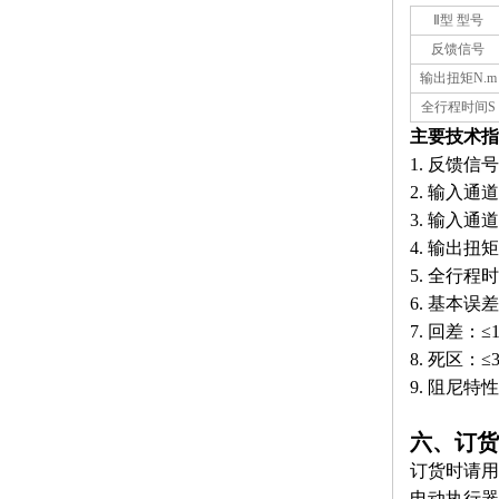
Ⅱ型 型号
反馈信号
输出扭矩N.m
全行程时间S
主要技术指
1.
反馈信号：
2. 输入通
3. 输入通道
4. 输出扭
5. 全行程
6. 基本误差
7. 回差：≤
8. 死区：≤
9. 阻尼特
六、订货
订货时请用
电动执行器