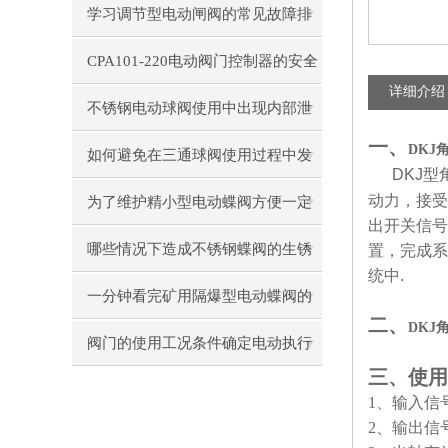
学习调节型电动闸阀的常见故障排
除方法
CPA101-220电动阀门控制器的安全
详细介绍
性分析与防护措施
不锈钢电动球阀使用中出现内部泄
一、
DKJ
漏怎么处理
如何避免在三通球阀使用过程中发
DKJ
型
生故障
动力，接受
为了维护精小型电动蝶阀方便一定
出开关信号
要看
哪些情况下造成不锈钢蝶阀的生锈
置，完成系
统中
.
一分钟看完矿用隔爆型电动蝶阀的
二、
DKJ
性能特点
阀门的使用工况条件确定电动执行
三、
使用
器选择
1
、输入信号
2
、输出信号