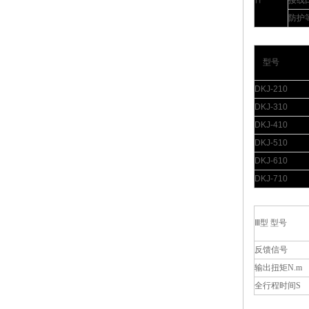
接线
防护
型号
DKJ-210
DKJ-310
DKJ-410
DKJ-510
DKJ-610
DKJ-710
Ⅲ型 型号
反馈信号
输出扭矩N.m
全行程时间S