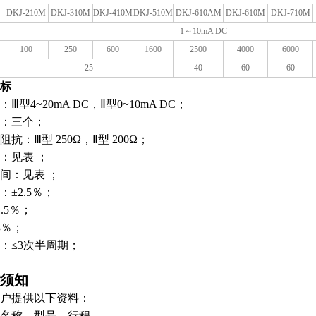
DKJ-210M
DKJ-310M
DKJ-410M
DKJ-510M
DKJ-610AM
DKJ-610M
DKJ-710M
1
～10mA DC
100
250
600
1600
2500
4000
6000
25
40
60
60
标
Ⅲ型4~20mA DC，Ⅱ型0~10mA DC；
道：三个；
阻抗：Ⅲ型 250Ω，Ⅱ型 200Ω；
矩：见表 ；
时间：见表 ；
：±2.5％；
1.5％；
3％；
性：≤3次半周期；
须知
户提供以下资料：
名称，型号，行程