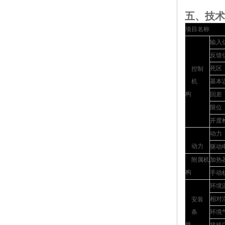
五、
技术
项目名称
输入
反馈
死区
控制
机
基本
构
回差
限位
开度
动力
动力
驱动
附属机
加热
构
手动
环境
相对
安装
条
环境
件