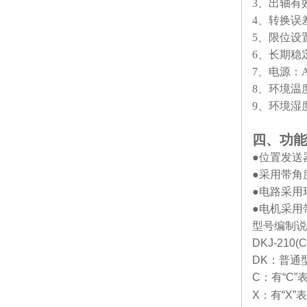
3
、出轴有效位
4
、转换误差
5
、限位设置
6
、长期稳定性
7
、电源：AC
8
、环境温度
9
、环境湿度
四、
功能
●
位置发送
●
采用带角
●
电路采用
●
电机采用
型号编制说
DKJ-210(C
DK
：普通
C
：有
“C”
X
：有
“X”
表