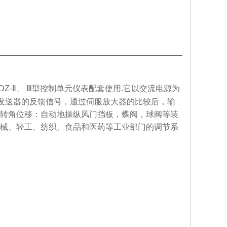
DZ-
Ⅱ
、
Ⅲ
型控制单元仪表配套使用
.
它以交流电源为
发送器的反馈信号，通过伺服放大器的比较后，输
转角位移：自动地操纵风门挡板，蝶阀，球阀等装
械、轻工、纺织、食品和医药等工业部门的调节系