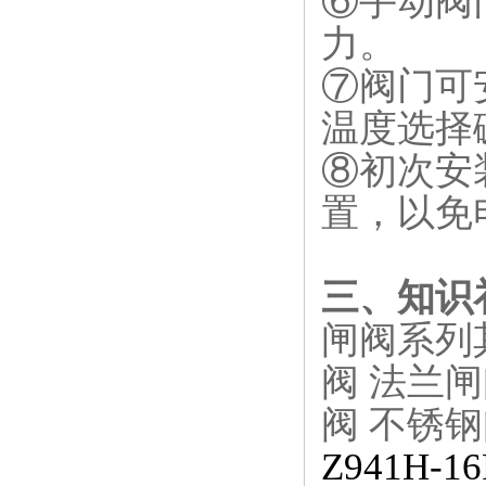
⑥手动阀
力。
⑦阀门可
温度选择
⑧初次安
置，以免
三、
知识
闸阀系列
阀 法兰闸
阀 不锈
Z941H-16