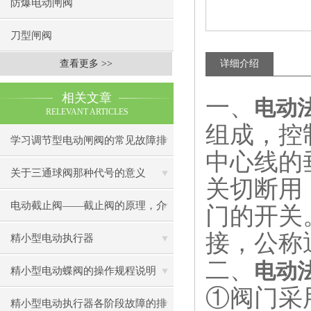
防爆电动闸阀
刀型闸阀
查看更多 >>
详细介绍
相关文章
一、
电动法兰
RELEVANT ARTICLES
组成，控
学习调节型电动闸阀的常见故障排
中心线的
除方法
关于三通球阀那种代号的意义
关切断用
电动截止阀——截止阀的原理，介
门的开关
接，公称
绍及使用注意事项
精小型电动执行器
二、
电动法兰
精小型电动蝶阀的操作规程说明
①阀门采
精小型电动执行器各阶段故障的排