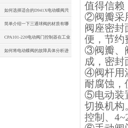
值得信赖
除
如何选择适合的D941X电动蝶阀尺
②阀瓣采
寸和材质？
简单介绍一下三通球阀的材质有哪
阀座密封
便，节约
些
CPA101-220电动阀门控制器在工业
③阀瓣、
自动化中的应用
如何将电动蝶阀的故障具体分析进
成，密封
行处理
④阀杆用
耐腐蚀，
⑤电动装
切换机构
控制、4