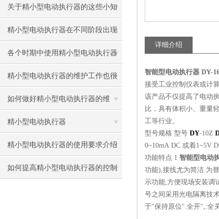
关于精小型电动执行器的这些小知
识，快来了解吧！
精小型电动执行器在不同阶段出现
详细介绍
的故障怎么解决
各个时期中使用精小型电动执行器
智能型电动执行器 DY-16
出现的小状况
精小型电动执行器的维护工作也很
接受工业控制仪表或计算机
该产品不仅提高了电动执
重要！
如何做好精小型电动执行器的维
比，具有体积小、重量
护？
工等行业。
精小型电动执行器
型号规格 型号
DY
-10Z
精小型电动执行器的使用要求介绍
0~10mA DC 或着1~5V 
功能特点 1
智能型电动执行
如何提高精小型电动执行器的控制
功能),接线尤为简洁.为
示功能,方便现场安装调试
精度
号之间采用光电隔离技术
于"保持原位".全开",: