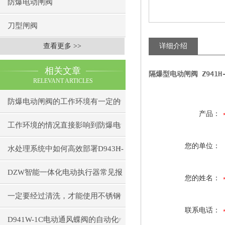
防爆电动闸阀
刀型闸阀
查看更多 >>
详细介绍
相关文章
隔爆型电动闸阀 Z941H-2
RELEVANT ARTICLES
防爆电动闸阀的工作环境有一定的
产品：
要求
工作环境的情况直接影响到防爆电
您的单位：
动闸阀使用
水处理系统中如何高效部署D943H-
16C电动蝶阀？
DZW智能一体化电动执行器常见报
您的姓名：
警代码及处理方法
一定要经过清洗，才能使用不锈钢
联系电话：
电动闸阀
D941W-1C电动通风蝶阀的自动化