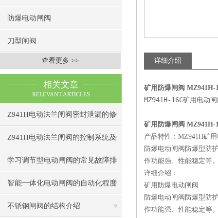
防爆电动闸阀
刀型闸阀
查看更多 >>
详细介绍
相关文章
矿用防爆闸阀 MZ941H-16
RELEVANT ARTICLES
MZ941H-16C矿用
Z941H电动法兰闸阀密封泄漏的修
矿用防爆闸阀 MZ941H-16
复技巧与预防措施
产品特性：MZ941H矿
Z941H电动法兰闸阀的控制系统及
防爆电动闸阀防爆型防护
智能化发展趋势
学习调节型电动闸阀的常见故障排
作功能强、性能稳定等
详细介绍：
除方法
智能一体化电动闸阀的自动化程度
矿用防爆电动闸阀
防爆电动闸阀防爆型防护
如何？
不锈钢闸阀的结构介绍
作功能强、性能稳定等。防爆