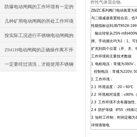
炸性气体混合物。
防爆电动闸阀的工作环境有一定的
ZB/ZC系列阀门电动装置
与二级减速装置组合后，也
要求
几种矿用电动闸阀的所处工作环境
性能指标达到JB/T8528-1
输出转矩从25N·m到400N
汇总
按实际工况进行不锈钢电动闸阀的
择。手动速比均为1：1。可提
扩充到四个位置（开、关、中
选择很有必要
Z941H电动闸阀的正确操作离不开
工作环境和主要技术数据
理论的认识
一定要经过清洗，才能使用不锈钢
1. 电机电压：常规为380V，
控制电压：常规为220V, 5
电动闸阀
2. 工作环境：
2.1 环境温度：-20～60℃
2.2 环境相对湿度：≤90%
2.3 工作环境不含有腐蚀
2.4 防护等级 IP55（特殊
3. 短时工作制，时间定额为
详情请致电