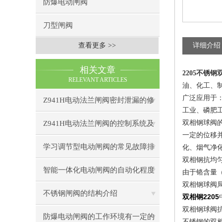
防爆电动闸阀
刀型闸阀
查看更多 >>
详细介绍
相关文章
2205不锈钢
RELEVANT ARTICLES
油、化工、
广泛应用于
Z941H电动法兰闸阀密封泄漏的修
工业、磷肥
复技巧与预防措施
双相钢球阀
Z941H电动法兰闸阀的控制系统及
一定的位移
智能化发展趋势
学习调节型电动闸阀的常见故障排
化、烟气净
双相钢抗均
除方法
智能一体化电动闸阀的自动化程度
由于铬含量
双相钢球阀
如何？
不锈钢闸阀的结构介绍
双相钢
2205
双相钢球阀
防爆电动闸阀的工作环境有一定的
不锈钢的双