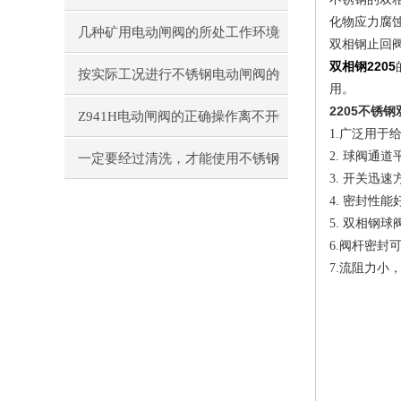
化物应力腐
要求
几种矿用电动闸阀的所处工作环境
双相钢止回
双相钢
2205
汇总
按实际工况进行不锈钢电动闸阀的
用。
2205不锈钢
选择很有必要
Z941H电动闸阀的正确操作离不开
广泛用于
1.
球阀通道
理论的认识
2.
一定要经过清洗，才能使用不锈钢
开关迅速
3.
电动闸阀
密封性能
4.
双相钢球
5.
阀杆密封
6.
流阻力小
7.