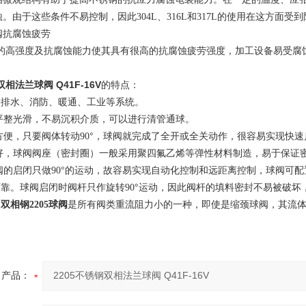
蚀。由于这些条件不易控制，因此
、
和
的使用在这方面受到
304L
316L
317L
阀抗腐蚀疲劳
的高强度及抗腐蚀能力使其具有很高的抗腐蚀疲劳强度，加工设备易受腐
双相法兰球阀 Q41F-16V
的特点：
给排水、消防、暖通、工业等系统。
平整光滑，不易沉积介质，可以进行清管通球。
方便，只要阀体转动
°，球阀就完成了全开或全关动作，很容易实现快速
90
好，球阀阀座（密封圈）一般采用聚四氟乙烯等弹性材料制造，易于保证
阀的启闭只做
90°的运动，故容易实现自动化控制和远距离控制，球阀可
可靠。球阀启闭时阀杆只作旋转
°运动，因此阀杆的填料密封不易被破坏
90
，
双相钢
球阀
是所有阀类重流阻力小的一种，即使是缩颈球阀，其流
2205
产品：