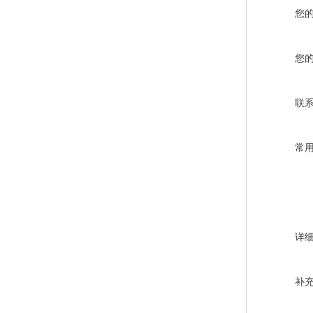
您
您
联
常
详
补