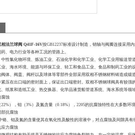
标准设计制造，销轴与阀瓣连接采用内
双相法兰球阀 Q41F-16V
按GB12237
制药、电力行业等各种工况的管路上。
：中性氯化物环境、炼油工业、石油化学和化学工业、化学工业用输送管
工业、海水环境、能源与环保工业、轻工和食品工业、食品和制药工业的
的阀体、阀盖、阀杆以及球体等零部件全部采用双相不锈钢材料铸造或锻
并紧压在出口端的密封面上，保证出口端密封。双相不锈钢球阀具有较强
化、纸浆和造纸工业、热交换器、化学品液货船管道系统、海水系统等领
匀腐蚀
（
），钼（
）及氮含量（
），
的抗腐蚀特性在大多数环
22%
3%
0.18%
2205
局部抗腐蚀
中铬、钼及氮的含量使其在氧化性及酸性的溶液中，对点腐蚀及间隙具有
抗应力腐蚀
相微观结构有助于提高不锈钢的抗应力腐蚀龟裂能力。在一定的温度、应