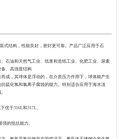
装式结构，性能良好，密封更可靠。产品广泛应用于石
道、石油和天然气工业、纸浆和造纸工业、化肥工业、尿素
设备、高强度结构
造而成，其球体是浮动的，在介质压力作用下，球体能产生
的抗硫化氢和氯离子腐蚀的能力。特别适合应用于海水淡
域。
境下优于
和
。
316L
317L
很强的抵抗能力。
张力、氧气及氯化物存在的情况下，奥氏体不锈钢会发生氯