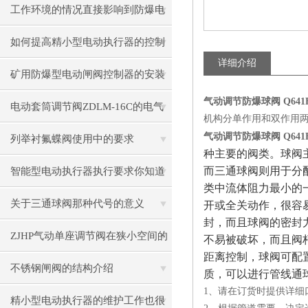
工作环境的情况直接影响到防爆电
动闸阀使用
如何提高精小型电动执行器的控制
详细介绍
精度
矿用防爆型电动闸阀控制器的安装
气动调节防爆球阀 Q641F
方法
电动套筒调节阀ZDLM-16C的电气
机构分单作用和双作用
气动调节防爆球阀 Q641F
连接与控制系统
列举衬氟蝶阀使用中的要求
种主要的阀类。球阀
而三通球阀则用于分
智能型电动执行器执行要求你知道
类中流体阻力最小的
几个呢？
关于三通球阀那种代号的意义
开或全关动作，很容
封，而且球阀的密封
ZJHP气动单座调节阀在狭小空间的
不易被破坏，而且阀
距离控制，球阀可配
安装技巧
不锈钢闸阀的结构介绍
质，可以进行管线通
1、请在订货时提供详细
精小型电动执行器的维护工作也很