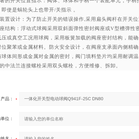
著的开关位置指示：阀体、球体和手柄一个装配单元，手柄
；即使是蜗轮头上也带开
/
关指示 。
装置设计：为了防止开关的错误操作
,
采用扁头阀杆在开关位
座结构：浮动式球阀采用双斜面弹性密封阀座或
V
型槽弹性
低压或真空工况用球阀，采用板簧加载的阀座密封结构，能确
对位聚苯或金属材料。防火安全设计，在阀座支承面内侧精确
与球体间形成金属对金属的密封，阀门填料垫片均采用耐调温
的中法兰连接螺栓采用双头螺栓，方便维修、拆卸。
产品：
的单位：
的姓名：