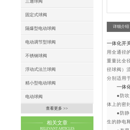
三通球阀
固定式球阀
详细介绍
隔爆型电动球阀
电动调节型球阀
一体化开关型
用全通径
不锈钢球阀
重量比全
浮动式法兰球阀
径球阀）
分别适用
精小型电动球阀
一体化
●
防吹
电动球阀
体上的密
查看更多 >>
●
防静
生的静电
相关文章
RELEVANT ARTICLES