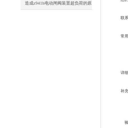
造成z941h电动闸阀装置超负荷的原
因
联
常
详
补