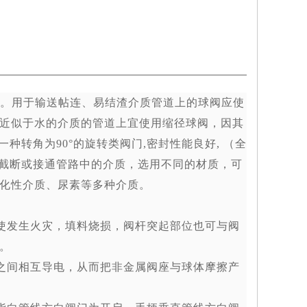
。用于输送帖连、易结渣介质管道上的球阀应使
近似于水的介质的管道上宜使用缩径球阀，因其
一种转角为
90°
的旋转类阀门
,
密封性能良好
,
（全
截断或接通管路中的介质，选用不同的材质，可
化性介质、尿素等多种介质。
使发生火灾，填料烧损，阀杆突起部位也可与阀
。
之间相互导电，从而把非金属阀座与球体摩擦产