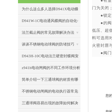
●
有显
门为关闭
为什么这么多人选择D941X电动蝶
●
锁定
阀
D941W-1C电动通风蝶阀的自动化
●
的阀
低压、超
控制技术
法兰截止阀的常见故障解决办法
料可选用
谈谈不锈钢电动球阀的防堵技巧
火密封唇
●
阀门
D943H-10C电动法兰硬密封蝶阀安
装前的准备工作
z941h电动闸阀的不同工作环境分析
简单介绍一下三通球阀的材质有哪
些
不锈钢电动闸阀的电动执行器常见
您
形式
三通球阀容易出现的故障如何解决
您