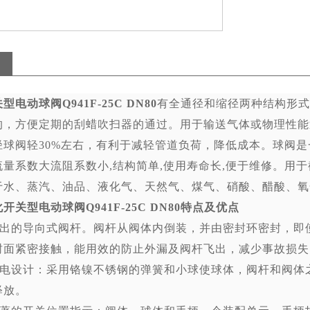
电动球阀Q941F-25C DN80
有全通径和缩径两种结构形式
的，方便定期的刮蜡吹扫器的通过。用于输送气体或物理性能
径球阀轻
30%
左右，有利于减轻管道负荷，降低成本。球阀是
流量系数大流阻系数小
,
结构简单
,
使用寿命长
,
便于维修。用于
于水、蒸汽、油品、液化气、天然气、煤气、硝酸、醋酸、氧
开关型电动球阀Q941F-25C DN80
特点及优点
出的导向式阀杆。阀杆从阀体内倒装，并由密封环密封，即
封面紧密接触，能用效的防止外漏及阀杆飞出，减少事故损失
电设计：采用铬镍不锈钢的弹簧和小球使球体，阀杆和阀体
释放。