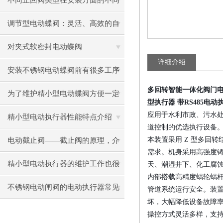
不同止回阀类型在安装方面的不同
之处
调节型电动蝶阀：灵活、高效的自
动化解决方案
对夹式软密封电动蝶阀
详细介绍
安装不锈钢电动蝶阀前有很多工序
多回转智能一体化阀门电动装
你了解几个
为了维护精小型电动蝶阀方便一定
型执行器 带RS485电动
应用于水利市政、污水
要看
精小型电动执行器性能特点介绍
道控制的优选执行设备
本装置采用 Z 型多回
电动截止阀——截止阀的原理，介
需求。机身采用高强度铸
绍及使用注意事项
精小型电动执行器的维护工作也很
天、潮湿井下、化工腐
内部搭载高精度蜗轮蜗
重要！
不锈钢电动闸阀的电动执行器常见
管道系统运行安全。装
坏，大幅降低设备故障
形式
操控方式灵活多样，支持现