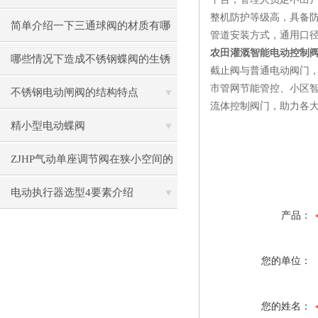
整机防护等级高，具备
简单介绍一下三通球阀的材质有哪
管道安装方式，通用口
农田灌溉智能电动控制阀J94
些
哪些情况下造成不锈钢蝶阀的生锈
截止阀与普通电动阀门
市管网节能管控、小区
不锈钢电动闸阀的结构特点
流体控制阀门，助力各
精小型电动蝶阀
ZJHP气动单座调节阀在狭小空间的
安装技巧
电动执行器选型4要素介绍
产品：
您的单位：
您的姓名：