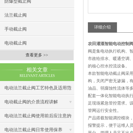
防爆型截止阀
法兰截止阀
详细介绍
手动截止阀
电动截止阀
农田灌溉智能电动控制阀J94
阀是集电动执行机构、
查看更多 >>
市政给排水、暖通空调
的核心控水控流设备。
相关文章
本款智能电动截止阀采
RELEVANT ARTICLES
构，关闭严密无渗漏，
电动法兰截止阀工艺特色及适用范
油品、弱腐蚀性流体等
配套一体化智能电动执
围
电动截止阀的介质流程讲解
足现场紧急管控需求。
管网运行安全性。
电动法兰截止阀使用前后应注意的
产品搭载智能调控模块
报警提示，便于运维人员快
事
电动法兰截止阀日常使用保养
平台，管理人员足不出