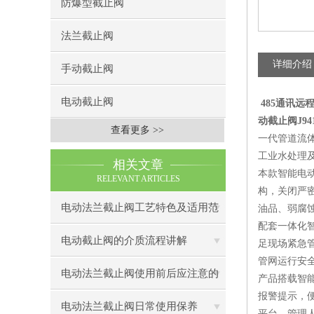
防爆型截止阀
法兰截止阀
详细介绍
手动截止阀
电动截止阀
485通讯
动截止阀J941
查看更多 >>
一代管道流
工业水处理
相关文章
本款智能电
RELEVANT ARTICLES
构，关闭严
电动法兰截止阀工艺特色及适用范
油品、弱腐
配套一体化
围
电动截止阀的介质流程讲解
足现场紧急
管网运行安
电动法兰截止阀使用前后应注意的
产品搭载智
报警提示，便
事
电动法兰截止阀日常使用保养
平台，管理