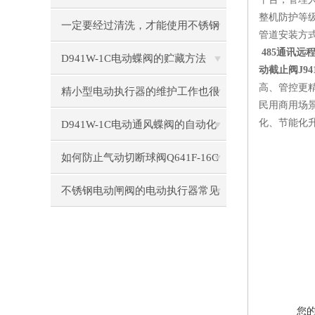
整机防护等
一定要经过清洗，才能使用不锈钢
管道安装方
485通讯
电动闸阀
D941W-1C电动蝶阀的贮藏方法
动截止阀J941
高、管控更
精小型电动执行器的维护工作也很
民用商用场
重要！
化、节能化
D941W-1C电动通风蝶阀的自动化
控制技术
如何防止气动切断球阀Q641F-16C
阀杆泄漏
不锈钢电动闸阀的电动执行器常见
形式
您