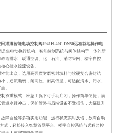
田灌溉智能电动控制阀J941H-40C DN50
远程就地操作电
阀是集电动执行机构、智能控制系统与阀体结构于一体的新
市政给排水、暖通空调、化工石油、消防管网、楼宇自控、
的核心控水控流设备。
封性能出众，选用高强度耐磨密封填料与软硬复合密封结
力小，通流顺畅，耐高压、耐高低温，可适配清水、污水、
可靠。
控制双重模式，应急工况下可手动启闭，操作简单便捷，满
低管道水锤冲击，保护管路与后端设备不受损伤，大幅提升
、故障自检等多项实用功能，运行状态实时反馈，故障自动
网通讯方式，轻松接入智慧管网平台、楼宇自控系统与远程监控
实现无人值守智能化管理。