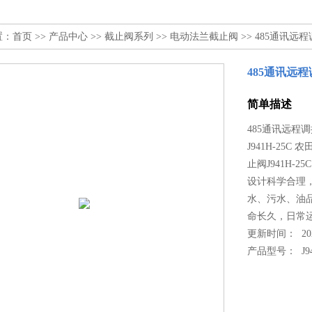
置：
首页
>>
产品中心
>>
截止阀系列
>>
电动法兰截止阀
>> 485通讯
485通讯远
简单描述
485通讯远
J941H-25C
止阀J941H-2
设计科学合理
水、污水、油
命长久，日常
更新时间： 2026
产品型号：
J9