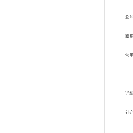
您
联
常
详
补