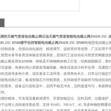
远程调控天燃气管道电动截止阀
石油天燃气管道智能电动截止阀J941H-25C
农
H-25C DN80
楼宇自控智能电动截止阀J941H-25C DN80
智能型电动截止
体控制设备，凭借自动化操控、精准调节、远程管控等优势，广泛应用于
及智慧水务等各类流体输送管路系统，是现代工业自动化与智慧管网建设
动截止阀采用良好铸钢、铸铁及不锈钢阀体精工打造，结构稳固耐压，密
密无渗漏，有效杜绝介质跑冒滴漏现象。阀体流道设计科学合理，流通阻
蚀性流体等多种介质，适应复杂工况环境，使用寿命长久，日常运行稳定
智能电动执行器，集成智能芯片控制系统，支持就地手动操控与电动自动
管控需求。设备运行扭矩适中，启闭平稳无冲击，启闭速度均匀，有效降
全性。
能调控模块，可实现流量精准调节、开度智能定位、定时启闭、过载保护
于运维人员快速排查处理。支持 RS485、NB-IoT、4G 等多种物联
人员足不出户即可远程完成阀门开关、开度调节、状态查看等操作，真正