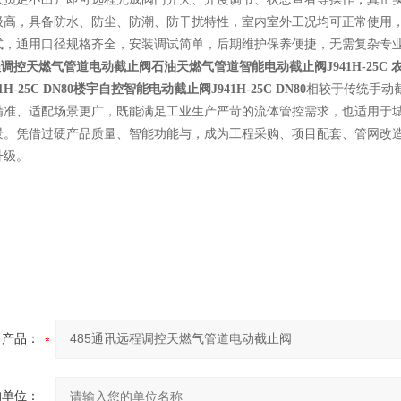
级高，具备防水、防尘、防潮、防干扰特性，室内室外工况均可正常使用
式，通用口径规格齐全，安装调试简单，后期维护保养便捷，无需复杂专
远程调控天燃气管道电动截止阀
石油天燃气管道智能电动截止阀J941H-25C
农
H-25C DN80
楼宇自控智能电动截止阀J941H-25C DN80
相较于传统手动
精准、适配场景更广，既能满足工业生产严苛的流体管控需求，也适用于
景。凭借过硬产品质量、智能功能与，成为工程采购、项目配套、管网改
升级。
产品：
的单位：