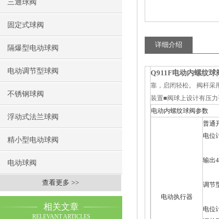
三通球阀
固定式球阀
详细介绍
隔爆型电动球阀
电动调节型球阀
Q911F
电动内螺纹球
靠，启闭轻松。
阀杆采
不锈钢球阀
装置■
阀球上设计有压力
电动内螺纹球阀参数
浮动式法兰球阀
普通
电位计
精小型电动球阀
输出4
电动球阀
查看更多 >>
调节型
电动执行器
相关文章
电位计
RELEVANT ARTICLES