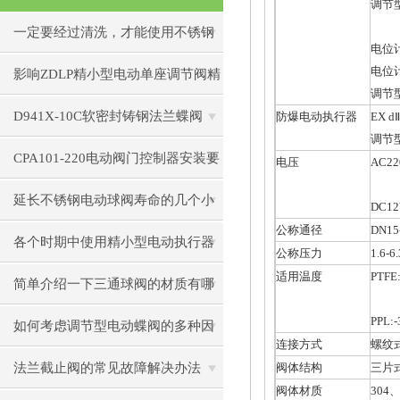
调节型
一定要经过清洗，才能使用不锈钢
电位
电位计
电动闸阀
影响ZDLP精小型电动单座调节阀精
调节型
度的因素
D941X-10C软密封铸钢法兰蝶阀
防爆电动执行器
EX d
调节
CPA101-220电动阀门控制器安装要
电压
AC22
注意些细节？
延长不锈钢电动球阀寿命的几个小
DC12
公称通径
DN15
秘诀
各个时期中使用精小型电动执行器
公称压力
1.6-6
适用温度
PTFE
出现的小状况
简单介绍一下三通球阀的材质有哪
PPL:
些
如何考虑调节型电动蝶阀的多种因
连接方式
螺纹
素
法兰截止阀的常见故障解决办法
阀体结构
三片
阀体材质
304
、