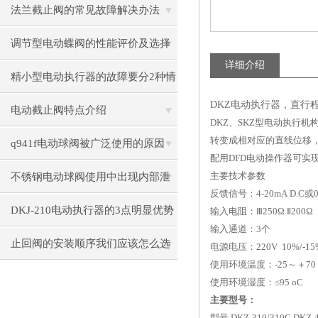
要作用
法兰截止阀的常见故障解决办法
调节型电动蝶阀的性能评价及选择
详细介绍
指南
精小型电动执行器的故障要分2种情
DKZ电动执行器，直行程
况
电动截止阀特点介绍
DKZ、SKZ型电动执行机
转变成相对应的直线位移，
q941f电动球阀被广泛使用的原因
配用DFD电动操作器可实
主要技术参数
不锈钢电动球阀使用中出现内部泄
反馈信号：4-20mA D.C或0-
漏怎么处理
DKJ-210电动执行器的3点明显优势
输入电阻：Ⅲ250Ω Ⅱ200Ω
输入通道：3个
止回阀的安装顺序我们应该怎么选
电源电压：220V 10%/-15
使用环境温度：-25～＋70 
择呢？
使用环境湿度：≤95 oC
主要型号：
型号 DKZ-310/310C DKZ-4