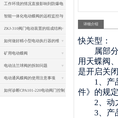
围
工作环境的情况直接影响到防爆电
动闸阀使用
智能一体化电动蝶阀的远程监控与
详细介绍
管理技术研究
ZKJ-310阀门电动装置的组成结构
快关型：
如何做好精小型电动执行器的维
属部分
护？
矿用电动蝶阀
用天蝶阀
电动法兰球阀的拆卸问题
是开启关
电动通风蝶阀的使用注意事项
1
、产
件》的规
如何诊断CPA101-220电动阀门控制
2
、动
器的通信故障？
3
、产