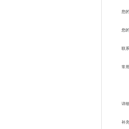
您
您
联
常
详
补