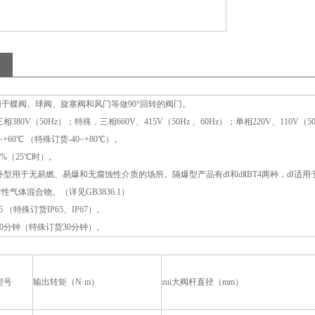
用于蝶阀、球阀、旋塞阀和风门等做90°回转的阀门。
80V（50Hz）；特殊，三相660V、415V（50Hz 、60Hz）；单相220V、110V（50H
+60℃ （特殊订货-40~+80℃）。
5%（25℃时）。
型用于无易燃、易爆和无腐蚀性介质的场所。隔爆型产品有dⅠ和dⅡBT4两种，dⅠ适用于
炸性气体混合物。（详见GB3836.1）
 （特殊订货IP65、IP67）。
0分钟（特殊订货30分钟）。
型号
输出转矩（N·m）
zui大阀杆直径（mm）