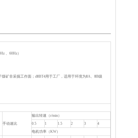
z 、60Hz）
煤矿非采掘工作面；dⅡBT4用于工厂，适用于环境为ⅡA、ⅡB级
输出转速（r/min）
手动速比
0.5
1
1.5
2
3
4
电机功率（KW）