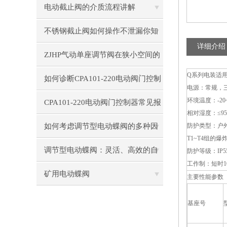
电动截止阀的介质流程讲解
不锈钢截止阀如何操作不泄漏你知
详细介绍
道吗？
ZJHP气动单座调节阀在狭小空间的
Q系列电装适
安装技巧
如何诊断CPA101-220电动阀门控制
电源：常规，三相3
环境温度：-20~
器的通信故障？
CPA101-220电动阀门控制器常见报
相对湿度：≤9
错代码解析：E01-E10故障处理
如何考虑调节型电动蝶阀的多种因
防护类型：户外
T1~T4组的爆
素
调节型电动蝶阀：灵活、高效的自
防护等级：IP55
工作制：短时1
动化解决方案
矿用电动蝶阀
主要性能参数
基座号