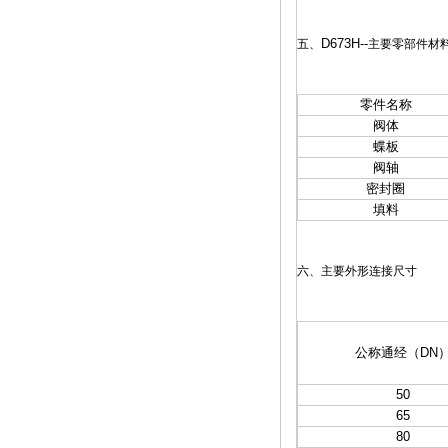
D673H
--
五、
主要零部件材
零件名称
阀体
蝶板
阀轴
密封圈
填料
六、主要外形连接尺寸
公称通经（DN
50
65
80