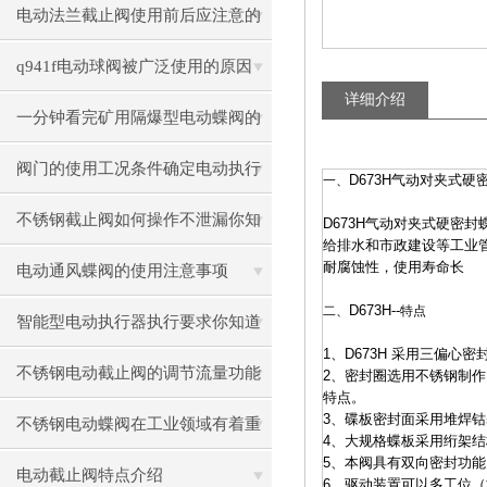
电动法兰截止阀使用前后应注意的
事
q941f电动球阀被广泛使用的原因
详细介绍
一分钟看完矿用隔爆型电动蝶阀的
性能特点
阀门的使用工况条件确定电动执行
D673H
气动对夹式硬密
一、
器选择
不锈钢截止阀如何操作不泄漏你知
D673H气动对夹式硬密封
给排水和市政建设等工业
耐腐蚀性，使用寿命长
道吗？
电动通风蝶阀的使用注意事项
D673H
--
二、
特点
智能型电动执行器执行要求你知道
1、
D673H
采用三偏心密
几个呢？
不锈钢电动截止阀的调节流量功能
2、密封圈选用不锈钢制
特点。
3、碟板密封面采用堆焊
解析
不锈钢电动蝶阀在工业领域有着重
4、大规格蝶板采用绗架
5、本阀具有双向密封功
要作用
电动截止阀特点介绍
6、驱动装置可以多工位（旋