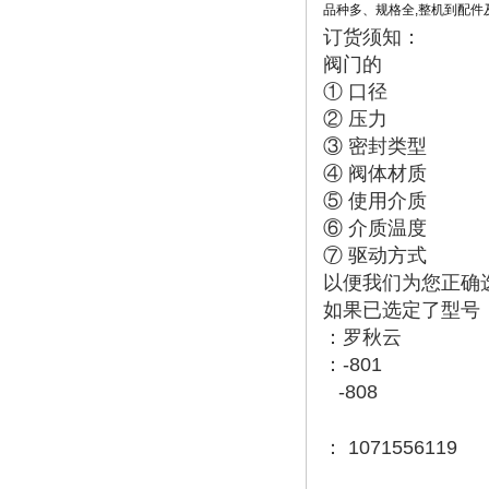
品种多、规格全
,
整机到配件
订货须知：
阀门的
① 口径
② 压力
③ 密封类型
④ 阀体材质
⑤ 使用介质
⑥ 介质温度
⑦ 驱动方式
以便我们为您正确
如果已选定了型号
：罗秋云
：-801
-808
：
1071556119