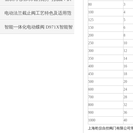
80
3
100
4
设计到应用
电动法兰截止阀工艺特色及适用范
125
5
围
智能一体化电动蝶阀 D971X智能智
150
6
200
8
能调节型电动蝶阀
250
10
300
12
350
14
400
16
450
18
500
20
600
24
700
28
800
32
900
36
1000
40
上海乾仪自控阀门有限公司