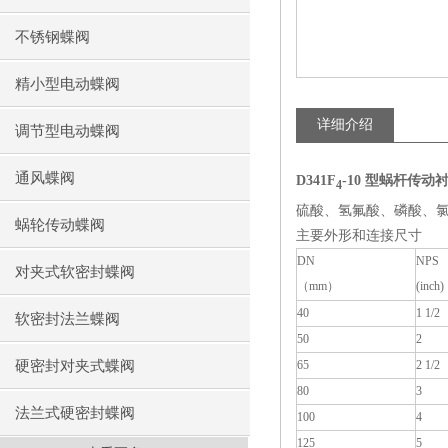
不锈钢蝶阀
精小型电动蝶阀
详细介绍
调节型电动蝶阀
通风蝶阀
D341F
-10
型蜗杆传动
4
硫酸、氢氟酸、磷酸、
蜗轮传动蝶阀
主要外形和连接尺寸
DN
NPS
对夹式软密封蝶阀
（mm）
(inch)
40
1 1/2
软密封法兰蝶阀
50
2
65
2 1/2
硬密封对夹式蝶阀
80
3
法兰式硬密封蝶阀
100
4
125
5