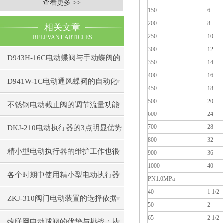
查看更多 >>
150
6
200
8
相关文章
250
10
RELEVANT ARTICLES
300
12
D943H-16C电动蝶阀与手动蝶阀的
350
14
400
16
比较
D941W-1C电动通风蝶阀的自动化
450
18
500
20
控制技术
不锈钢电动截止阀的调节流量功能
600
24
解析
700
28
DKJ-210电动执行器的3点明显优势
800
32
精小型电动执行器的维护工作也很
900
36
1000
40
重要！
各个时期中使用精小型电动执行器
PN1.0MPa
40
1 1/2
出现的小状况
ZKJ-310阀门电动装置的选择依据
50
2
65
2 1/2
物联网电动球阀的优势与挑战：从