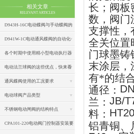
长；阀板
相关文章
RELEVANT ARTICLES
数，阀门
D943H-16C电动蝶阀与手动蝶阀的
支撑性，
比较
D941W-1C电动通风蝶阀的自动化
全关位置
门球墨铸
控制技术
各个时期中使用精小型电动执行器
末涂层，
出现的小状况
电动法兰球阀的这些优点，快来看
有*的结
看吧
通风蝶阀使用的工况要求
DN
通径：
电动球阀产品类型
JB/T
兰：
不锈钢电动闸阀的结构特点
HT2
料：
铝青铜、
CPA101-220电动阀门控制器安装要