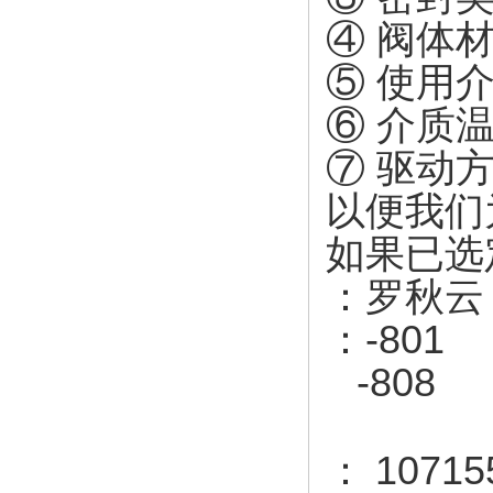
④ 阀体
⑤ 使用
⑥ 介质
⑦ 驱动
以便我们
如果已选
：罗秋云
：-801
-808
10715
：