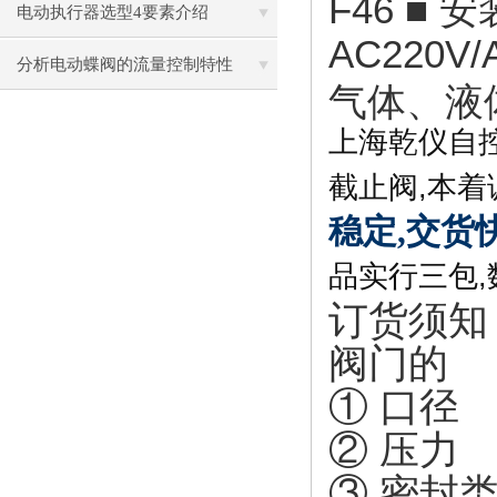
F46 ■
安
注意些细节？
电动执行器选型4要素介绍
AC220V/
分析电动蝶阀的流量控制特性
气体、液
上海乾仪自
截止阀
,
本着
稳定,交货快
品实行三包
,
订货须知
阀门的
① 口径
② 压力
③ 密封