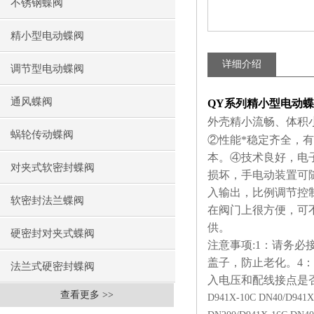
不锈钢蝶阀
精小型电动蝶阀
详细介绍
调节型电动蝶阀
通风蝶阀
QY
系列精小型电动蝶
外壳精小流畅、体积
蜗轮传动蝶阀
②性能*稳定齐全，
本。④技术良好，电
对夹式软密封蝶阀
损坏，手电动装置可随
入输出，比例调节控
软密封法兰蝶阀
在阀门上很方便，可
供。
硬密封对夹式蝶阀
注意事项
:1
：请务必
盖子，防止老化。
4
：
法兰式硬密封蝶阀
入电压和配线接点是
查看更多 >>
D941X-10C DN40/D941X