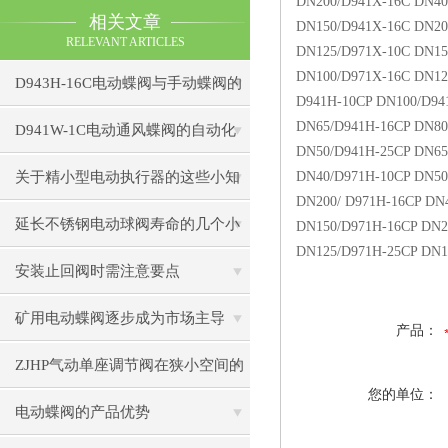
DN200/D941X-16C DN40
相关文章
DN150/D941X-16C DN20
RELEVANT ARTICLES
DN125/D971X-10C DN15
DN100/D971X-16C DN12
D943H-16C电动蝶阀与手动蝶阀的
D941H-10CP DN100/D94
DN65/D941H-16CP DN80
比较
D941W-1C电动通风蝶阀的自动化
DN50/D941H-25CP DN65
控制技术
关于精小型电动执行器的这些小知
DN40/D971H-10CP DN50
DN200/ D971H-16CP DN
识，快来了解吧！
延长不锈钢电动球阀寿命的几个小
DN150/D971H-16CP DN2
DN125/D971H-25CP DN1
秘诀
安装止回阀时需注意要点
矿用电动蝶阀逐步成为市场主导
产品：
ZJHP气动单座调节阀在狭小空间的
您的单位：
安装技巧
电动蝶阀的产品优势