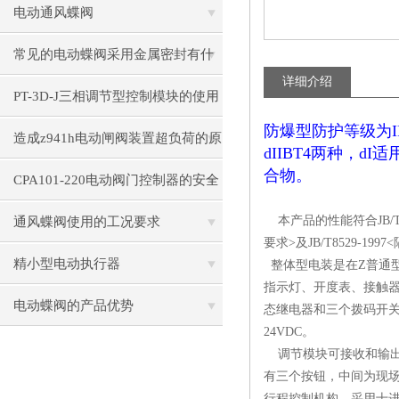
形式
电动通风蝶阀
常见的电动蝶阀采用金属密封有什
详细介绍
么优势？
PT-3D-J三相调节型控制模块的使用
防爆型防护等级为I
要求
造成z941h电动闸阀装置超负荷的原
dIIBT4两种，d
合物。
因
CPA101-220电动阀门控制器的安全
性分析与防护措施
本产品的性能符合JB/T8
通风蝶阀使用的工况要求
要求>及JB/T8529
精小型电动执行器
整体型电装是在Z普通型
指示灯、开度表、接触器
电动蝶阀的产品优势
态继电器和三个拨码开关组
24VDC。
调节模块可接收和输出4
有三个按钮，中间为现
行程控制机构，采用十