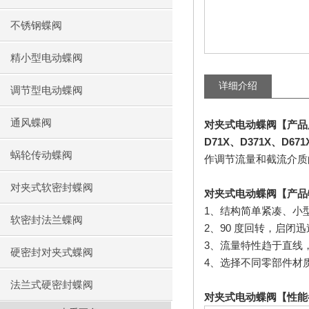
不锈钢蝶阀
精小型电动蝶阀
详细介绍
调节型电动蝶阀
通风蝶阀
对夹式电动蝶阀【产品
D71X
、
D371X
、
D671
蜗轮传动蝶阀
作调节流量和截流介质
对夹式软密封蝶阀
对夹式电动蝶阀
【产品
1
、结构简单紧凑、小
软密封法兰蝶阀
2
、
90
度回转，启闭迅
3
、流量特性趋于直线
硬密封对夹式蝶阀
4
、选择不同零部件材
法兰式硬密封蝶阀
对夹式电动蝶阀
【性能