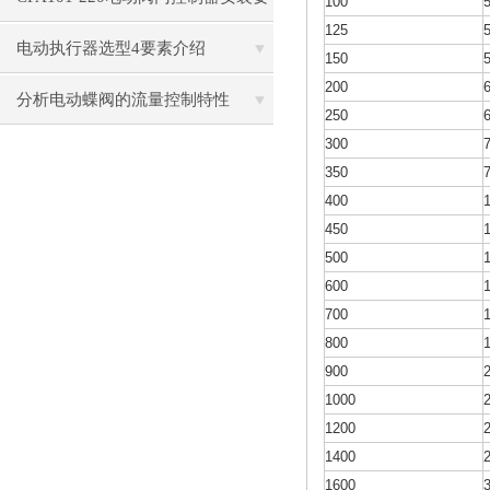
100
125
注意些细节？
电动执行器选型4要素介绍
150
200
分析电动蝶阀的流量控制特性
250
300
350
400
450
500
600
700
800
900
1000
1200
1400
1600