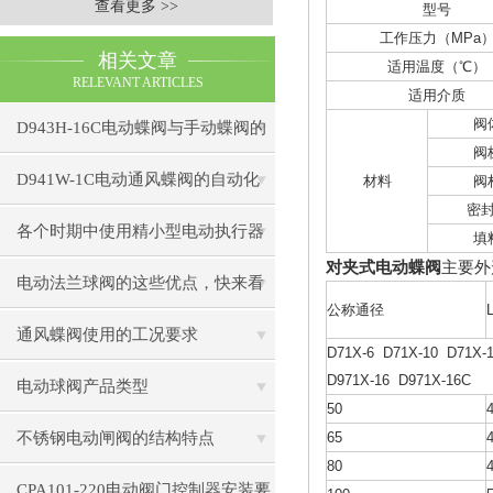
查看更多 >>
型号
工作压力（
MPa
相关文章
适用温度（
℃
）
RELEVANT ARTICLES
适用介质
阀
D943H-16C电动蝶阀与手动蝶阀的
阀
比较
D941W-1C电动通风蝶阀的自动化
材料
阀
密
控制技术
各个时期中使用精小型电动执行器
填
对夹式电动蝶阀
主要外
出现的小状况
电动法兰球阀的这些优点，快来看
公称通径
看吧
通风蝶阀使用的工况要求
D71X-6 D71X-10 D71X-
D971X-16 D971X-16C
电动球阀产品类型
50
不锈钢电动闸阀的结构特点
65
80
CPA101-220电动阀门控制器安装要