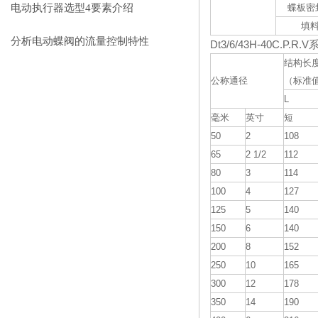
注意些细节？
电动执行器选型4要素介绍
蝶板密
填
分析电动蝶阀的流量控制特性
Dt3/6/43H-40C.P.R.V
结构长
公称通径
（标准
L
毫米
英寸
短
50
2
108
65
2 1/2
112
80
3
114
100
4
127
125
5
140
150
6
140
200
8
152
250
10
165
300
12
178
350
14
190