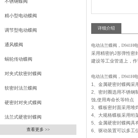
不锈钢蝶阀
精小型电动蝶阀
详细介绍
调节型电动蝶阀
通风蝶阀
电动法兰蝶阀，D941H
采用精密的
J
形弹性密
蜗轮传动蝶阀
建设等工业管道上，作
对夹式软密封蝶阀
电动法兰蝶阀，D941H
1
、金属硬密封蝶阀采
软密封法兰蝶阀
2
、密封圈选用不锈钢
蚀
,
使用寿命长等特点
硬密封对夹式蝶阀
3
、蝶板密封面采用堆
4
、大规格蝶板采用绗
法兰式硬密封蝶阀
5
、金属硬密封蝶阀具
查看更多 >>
6
、驱动装置可以多工