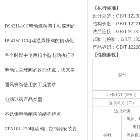
相关文章
【执行标准】
RELEVANT ARTICLES
设计规范：
GB/T 1223
结构长度：
GB/T 1222
D943H-16C电动蝶阀与手动蝶阀的
法兰连接：
GB/T 9113
试验与检验：
GB/T 13
比较
D941W-1C电动通风蝶阀的自动化
产品标识：
GB/T 1222
控制技术
【性能参数】
各个时期中使用精小型电动执行器
出现的小状况
电动法兰球阀的这些优点，快来看
型号
看吧
通风蝶阀使用的工况要求
工作压力（
MPa
）
电动球阀产品类型
适用温度（
℃
）
适用介质
不锈钢电动闸阀的结构特点
阀体、
阀
CPA101-220电动阀门控制器安装要
材料
阀体密