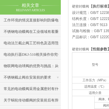
相关文章
【执行标准
硬密封蝶阀
RELEVANT ARTICLES
设计规范：
GB/T 1223
结构长度：
GB/T 1222
工作环境的情况直接影响到防爆电
法兰连接：
GB/T 9113
试验与检验：
GB/T 13
动闸阀使用
不锈钢电动蝶阀在工业领域有着重
产品标识：
GB/T 1222
要作用
电动法兰截止阀工艺特色及适用范
【性能参数
硬密封蝶阀
围
电动执行器DKJ-510相关操作你究
型号
竟会了吗？
物联网电动球阀的优势与挑战：从
设计到应用
不锈钢截止阀在安装前的要求
工作压力（
MPa
）
适用温度（
℃
）
常见的电动蝶阀采用金属密封有什
适用介质
阀体、
么优势？
关于蜗轮传动蝶阀的安装前后有所
阀