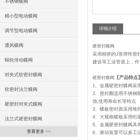
不锈钢蝶阀
精小型电动蝶阀
详细介绍
调节型电动蝶阀
通风蝶阀
硬密封蝶阀
采用精密的
J
形弹性密
蜗轮传动蝶阀
建设等工业管道上，作
对夹式软密封蝶阀
【产品特点
硬密封蝶阀
1
、金属硬密封蝶阀采
软密封法兰蝶阀
2
、密封圈选用不锈钢
蚀
,
使用寿命长等特点
硬密封对夹式蝶阀
3
、蝶板密封面采用堆
4
、大规格蝶板采用绗
法兰式硬密封蝶阀
5
、金属硬密封蝶阀具
查看更多 >>
6
、驱动装置可以多工