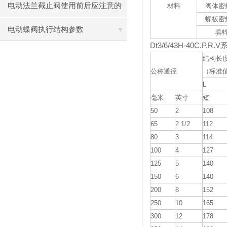
不同
电动法兰截止阀使用前后应注意的
材料
阀体密
蝶板密
事
电动蝶阀执行结构参数
填
Dt3/6/43H-40C.P.R.V
结构长
公称通径
（标准
L
毫米
英寸
短
50
2
108
65
2 1/2
112
80
3
114
100
4
127
125
5
140
150
6
140
200
8
152
250
10
165
300
12
178