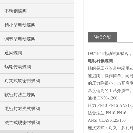
不锈钢蝶阀
精小型电动蝶阀
详细介绍
调节型电动蝶阀
通风蝶阀
D971F46电动衬氟蝶
电动衬氟蝶阀
蜗轮传动蝶阀
蝶阀是工业管道中应用z
速启闭，操作简单。同时
对夹式软密封蝶阀
的压力降很小，当开启度
温度偏高的工艺介质中
软密封法兰蝶阀
通径 DN50-1200
压力 PN10-PN16-ANSI C
硬密封对夹式蝶阀
适合法兰 PN10-PN16
ANSI CLASS125/150
法兰式硬密封蝶阀
连接方式：对夹、多孔对