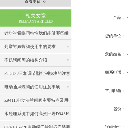
查看更多 >>
相关文章
产品：
RELEVANT ARTICLES
针对衬氟蝶阀特性我们能做哪些维
您的单位：
护
列举衬氟蝶阀使用中的要求
您的姓名：
不锈钢闸阀的结构介绍
联系电话：
PT-3D-J三相调节型控制模块的注意
事项
电动通风蝶阀的使用注意事项
常用邮箱：
Z941H电动法兰闸阀主要特点及用
省份：
途解析
水处理系统中如何高效部署D943H-
16C电动蝶阀？
CPA101-220电动阀门控制器安装要
详细地址：