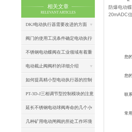
相关文章
防爆电动蝶
RELEVANT ARTICLES
20mADC
DKJ电动执行器需要改进的方面
阀门的使用工况条件确定电动执行
器选择
不锈钢电动蝶阀在工业领域有着重
您
要作用
电动截止阀阀杆的详细介绍
您
如何提高精小型电动执行器的控制
精度
PT-3D-J三相调节型控制模块的注意
联
事项
延长不锈钢电动球阀寿命的几个小
常
秘诀
几种矿用电动闸阀的所处工作环境