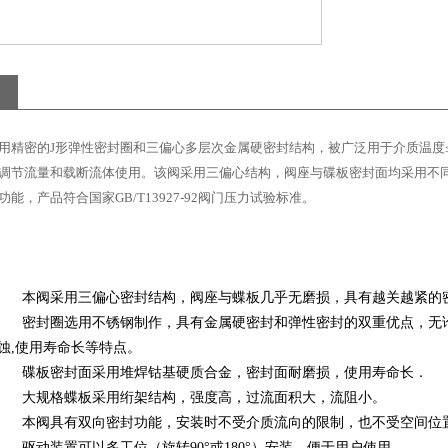
用精密的
J
形弹性密封圈和三偏心多层次金属硬密封结构，被广泛用于介质温度
调节流量和载断流体使用。该阀采用三偏心结构，阀座与碟板密封面均采用不
功能，产品符合国家
GB/T13927-92
阀门压力试验标准。
1.
本阀采用三偏心密封结构，阀座与蝶板几乎无磨损，具有越关越紧的
2.
密封圈选用不锈钢制作，具有金属硬密封和弹性密封的双重优点，无
蚀
,
使用寿命长等特点。
3.
碟板密封面采用堆焊钴基硬质合金，密封面耐磨损，使用寿命长．
4.
大规格蝶板采用绗架结构，强度高，过流面积大，流阻小。
5.
本阀具有双向密封功能，安装时不受介质流向的限制，也不受空间位
6.
驱动装置可以多工位（旋转
90°
或
180°
）安装，便于用户使用。