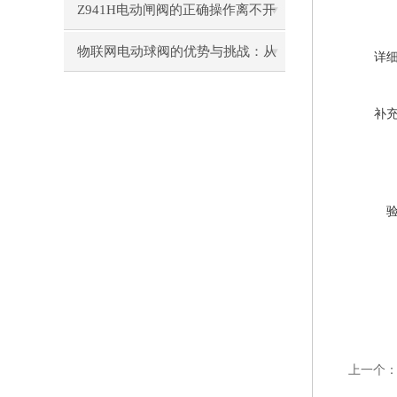
汇总
Z941H电动闸阀的正确操作离不开
理论的认识
物联网电动球阀的优势与挑战：从
详
设计到应用
补
上一个