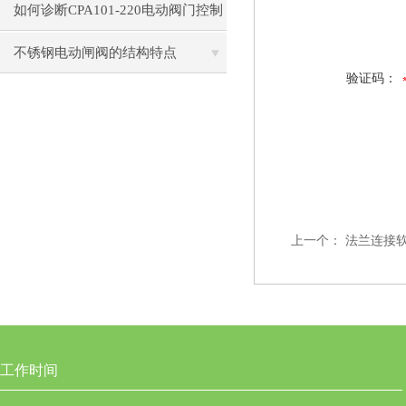
事
如何诊断CPA101-220电动阀门控制
器的通信故障？
不锈钢电动闸阀的结构特点
验证码：
上一个：
法兰连接软密
工作时间