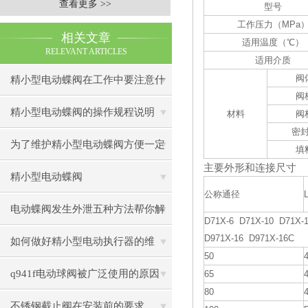
查看更多 >>
型号
工作压力（
MPa
相关文章
适用温度（
℃
）
RELEVANT ARTICLES
适用介质
阀
精小型电动蝶阀在工作中要注意什
阀
么
精小型电动蝶阀的操作规程说明
材料
阀
密
为了维护精小型电动蝶阀方便一定
填
主要外形和连接尺寸
要看
精小型电动蝶阀
公称通径
电动蝶阀发生外泄五种方法帮你解
D71X-6 D71X-10 D71X-
D971X-16 D971X-16C
决问题
如何做好精小型电动执行器的维
50
护？
q941f电动球阀被广泛使用的原因
65
80
不锈钢截止阀在安装前的要求