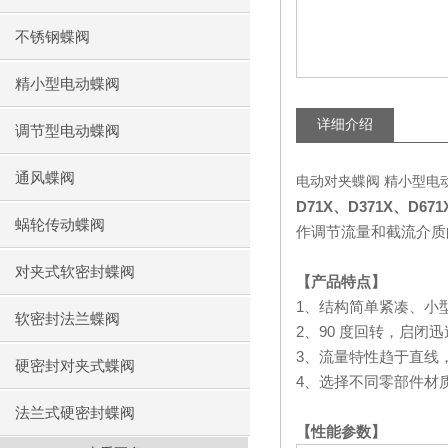
不锈钢蝶阀
精小型电动蝶阀
详细介绍
调节型电动蝶阀
通风蝶阀
电动对夹蝶阀 精小型电
D71X
、
D371X
、
D671
蜗轮传动蝶阀
作调节流量和截流介质
对夹式软密封蝶阀
【产品特点】
1
、结构简单紧凑、小
软密封法兰蝶阀
2
、
90
度回转，启闭迅
3
、流量特性趋于直线
硬密封对夹式蝶阀
4
、选择不同零部件材
法兰式硬密封蝶阀
【性能参数】