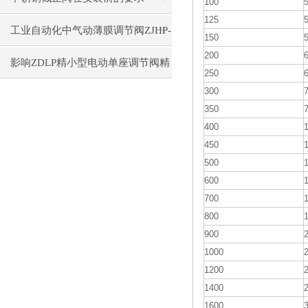
100
125
工业自动化中气动薄膜调节阀ZJHP-
150
200
16C的控制精度提升技巧
影响ZDLP精小型电动单座调节阀精
250
300
度的因素
350
400
450
500
600
700
800
900
1000
1200
1400
1600