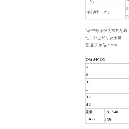
（ S ）
普
消耗功率（ W ）
电
*表中数据仅为常规配置
七、外型尺寸及重量
普通型 单位：mm
公称通径
DN
A
B
H 1
L
H 2
H 3
重量
PN 16 40
（Kg）
PN64