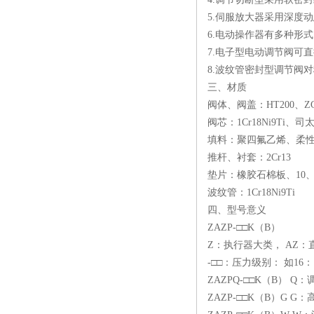
5.伺服放大器采用深度
6.电动操作器有多种形式，可
7.电子型电动调节阀可
8.波纹管密封型调节阀
三、材质
阀体、阀盖：HT200、ZG230
阀芯：1Cr18Ni9Ti
填料：聚四氟乙烯、柔
推杆、衬套：2Cr13
垫片：橡胶石棉板、10、1C
波纹管：1Cr18Ni9Ti
四、型号意义
ZAZP-□□K（B）
Z：执行器大类， AZ：
-□□：压力级别： 如16：
ZAZPQ-□□K（B） 
ZAZP-□□K（B）G G