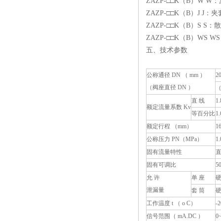
ZAZP-□□K（B）W 
ZAZP-□□K（B）J J：
ZAZP-□□K（B）S S：
ZAZP-□□K（B）WS
五、技术参数
公称通径 DN （ mm ）
2
（阀座直径 DN ）
（
直 线
1.
额定流量系数 Kv
等百分比
1.
额定行程 （mm）
1
公称压力 PN（MPa）
1.
固有流量特性
固有可调比
5
允 许
单 座
泄漏量
套 筒
硬
工作温度 t （ o C）
-
信号范围（ mA.DC ）
0