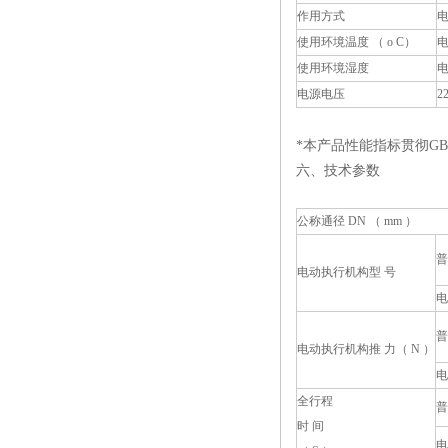
作用方式
电
使用环境温度 （ o C）
电
使用环境湿度
电
电源电压
2
*本产品性能指标贯彻GB/T
六、技术参数
公称通径 DN （ mm ）
普
电动执行机构型 号
电
普
电动执行机构推 力（ N ）
电
全行程
普
时 间
电