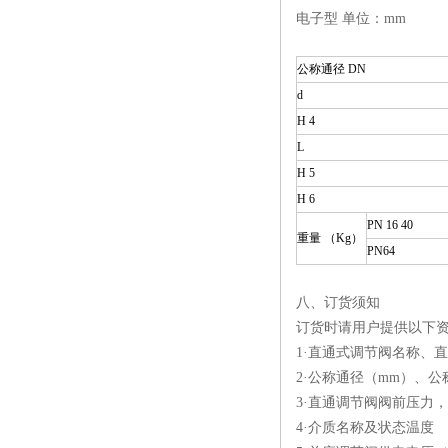
电子型 单位：mm
公称通径
DN
d
H 4
L
H 5
H 6
PN 16 40
重量
（Kg）
PN64
八、订货须知
订货时请用户提供以下
1·直通式调节阀名称、
2·公称通径（mm）、公
3·直通调节阀阀前压力
4·介质名称及状态温度