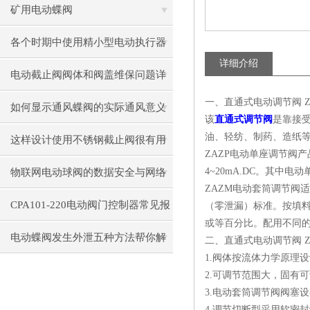
围
矿用电动蝶阀
各个时期中使用精小型电动执行器
详细介绍
出现的小状况
电动截止阀阀体和阀盖维保问题详
一、直通式电动调节阀 ZA
细介绍
如何显示通风蝶阀的实际通风意义
该
直通式调节阀
是靠接
油、轻纺、制药、造纸
这样设计使用不锈钢截止阀很有用
ZAZP电动单座调节阀产品公
4~20mA.DC。其
物联网电动球阀的数据安全与网络
ZAZM电动套筒调节阀
安全防护策略
CPA101-220电动阀门控制器常见报
（零泄漏）标准。按填
或等百分比。配用不同
错代码解析：E01-E10故障处理
电动蝶阀发生外泄五种方法帮你解
二、直通式电动调节阀 ZA
1.阀体按流体力学原理
决问题
2.可调节范围大，固有
3.电动套筒调节阀阀塞
4.调节切断型采用软密