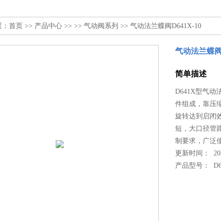
置：
首页
>>
产品中心
>> >>
气动阀系列
>> 气动法兰蝶阀D641X-10
气动法兰蝶阀D
简单描述
D641X型气
件组成，靠压
旋转达到启闭
短，大口径管
制要求，广泛
更新时间： 2022
产品型号：
D