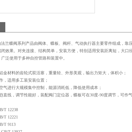
型气动法兰蝶阀系列产品由阀体、蝶板、阀杆、气动执行器主要零件组成，靠
启闭效果。对夹连接、结构简单，安装方便，特别适用安装距离短，大口
，广泛使用于多种自控管路和装置中。
】
用铝金材料的齿轮式双活塞，重量轻、外形美观，输出力矩大，体积小；
操作，适用多工装安装位置；
缩空气进行大规模集中控制，能源消耗低，降低使用成本；
趋直线，调节性能好，装配阀门定位器，蝶板可在30度-90度调节，可作
】
T 12238
T 12221
T 9113
/T 13927