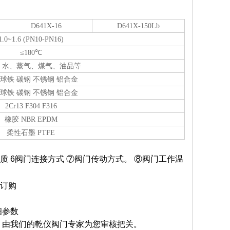
D641X-16
D641X-150Lb
1.0~1.6 (PN10-PN16)
≤180℃
、水、蒸气、煤气、油品等
 球铁 碳钢 不锈钢 铝合金
 球铁 碳钢 不锈钢 铝合金
2Cr13 F304 F316
橡胶 NBR EPDM
柔性石墨 PTFE
质
6
阀门连接方式
⑦
阀门传动方式。
⑧
阀门工作温
订购
细参数
，由我们的乾仪阀门专家为您审核把关。