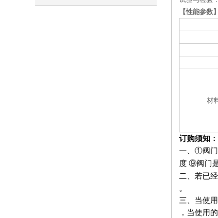
【性能参数
材
订购须知：
一、
①
阀门
度
⑨
阀门
二、若已经
。
三、当使用
，当使用的