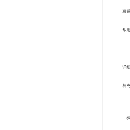
联
常
详
补