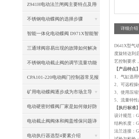
Z941H电动法兰闸阀主要特点及用
途解析
不锈钢电动蝶阀的选择步骤
详细介绍
智能一体化电动蝶阀 D971X智能智
D641X
能调节型电动蝶阀
三通球阀容易出现的故障如何解决
度旋转达到
艺控制要求
不锈钢电动截止阀的调节流量功能
【产品特点
解析
1、气缸选
CPA101-220电动阀门控制器常见报
2、可远程
错代码解析：E01-E10故障处理
矿用电动蝶阀逐步成为市场主导
3、使用压
5、流量特性
电动硬密封蝶阀厂家是如何做好防
【执行标准
设计规范：GB/
腐的
电动截止阀阀体和阀盖维保问题详
结构长度：GB/
法兰连接：GB/
细介绍
电动执行器选型4要素介绍
试验与检验：GB