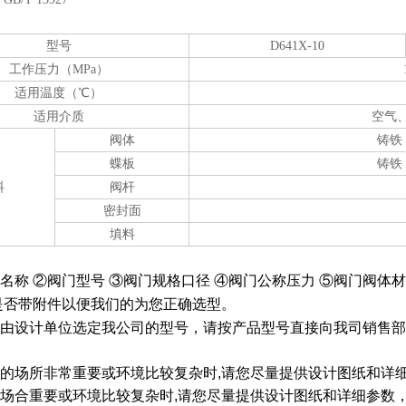
】
型号
D641X-10
工作压力（MPa）
适用温度（℃）
适用介质
空气
阀体
铸铁
蝶板
铸铁
料
阀杆
密封面
填料
名称
②
阀门型号
③
阀门规格口径
④
阀门公称压力
⑤
阀门阀体材
是否带附件以便我们的为您正确选型。
由设计单位选定我公司的型号，请按产品型号直接向我司销售部
的场所非常重要或环境比较复杂时
,
请您尽量提供设计图纸和详
场合重要或环境比较复杂时
,
请您尽量提供设计图纸和详细参数