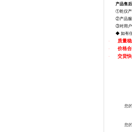
产品售后
①
乾仪产
②
产品服
③
对用户
◆
如有
质量稳
·
价格合
·
交货快
·
您
您