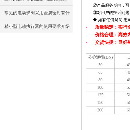
②
产品服务期内，可
方法
常见的电动蝶阀采用金属密封有什
③
对用户的投诉问题
.
◆
如有任何疑问
您
么优势？
精小型电动执行器的使用要求介绍
质量稳定：实行
·
价格合理：高效
·
交货快捷：良好
·
公称通径
(DN)
L
50
4
65
4
80
4
100
5
125
5
150
5
200
6