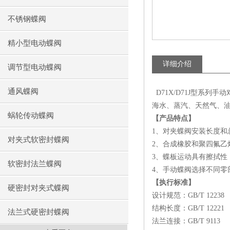
不锈钢蝶阀
精小型电动蝶阀
详细介绍
调节型电动蝶阀
通风蝶阀
D71X/D71J型系
海水、蒸汽、天然气、油
蜗轮传动蝶阀
【产品特点】
1、对夹蝶阀安装长度
对夹式软密封蝶阀
2、合成橡胶和聚四氟乙
3、蝶板运动具有擦拭性
软密封法兰蝶阀
4、手动蝶阀选择不同零
【执行标准】
硬密封对夹式蝶阀
设计规范：GB/T 12238
结构长度：GB/T 12221
法兰式硬密封蝶阀
法兰连接：GB/T 9113