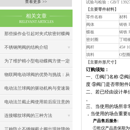
查看更多 >>
试验与检验：GB/T 1392
【主要零件材料】
相关文章
零件名称
材料
RELEVANT ARTICLES
阀体
铸铁
蝶板
铸铁
那些操作会引起对夹式软密封蝶阀
密封圈
丁晴
的故障
不锈钢闸阀的结构介绍
阀杆
45# 1
填料
O型
为了维护精小型电动蝶阀方便一定
【主要外形尺寸】
订购须知：
要看
物联网电动球阀的优势与挑战：从
一、
①
阀门名称
②
阀
度
⑨
阀门是否带附件
设计到应用
电动法兰球阀的驱动机构与变速装
二、若已经由设计单
。
置
电动法兰截止阀使用前后应注意的
三、当使用的场所非
，当使用的场合重要
事
连接螺纹球阀的三种方法
:
产品售后服务
①
乾仪产品质保期为
三种防止不锈钢截止阀出现故障的