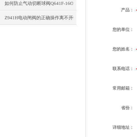
护？
如何防止气动切断球阀Q641F-16C
产品：
阀杆泄漏
Z941H电动闸阀的正确操作离不开
您的单位：
理论的认识
您的姓名：
联系电话：
常用邮箱：
省份：
详细地址：