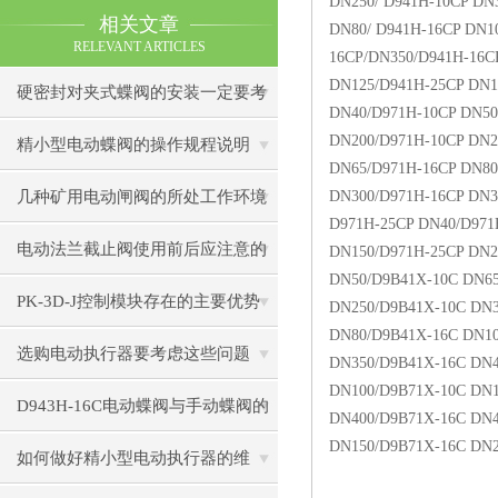
DN250/ D941H-10CP DN
相关文章
DN80/ D941H-16CP DN1
RELEVANT ARTICLES
16CP/DN350/D941H-16C
DN125/D941H-25CP DN1
硬密封对夹式蝶阀的安装一定要考
DN40/D971H-10CP DN50
DN200/D971H-10CP DN2
虑安全性
精小型电动蝶阀的操作规程说明
DN65/D971H-16CP DN80
几种矿用电动闸阀的所处工作环境
DN300/D971H-16CP DN3
D971H-25CP DN40/D971
汇总
电动法兰截止阀使用前后应注意的
DN150/D971H-25CP DN2
DN50/D9B41X-10C DN6
事
PK-3D-J控制模块存在的主要优势
DN250/D9B41X-10C DN3
DN80/D9B41X-16C DN10
选购电动执行器要考虑这些问题
DN350/D9B41X-16C DN4
DN100/D9B71X-10C DN1
D943H-16C电动蝶阀与手动蝶阀的
DN400/D9B71X-16C DN4
DN150/D9B71X-16C DN2
比较
如何做好精小型电动执行器的维