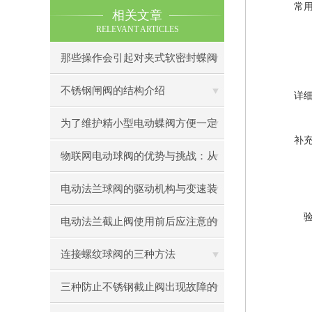
常
相关文章
RELEVANT ARTICLES
那些操作会引起对夹式软密封蝶阀
的故障
不锈钢闸阀的结构介绍
详
为了维护精小型电动蝶阀方便一定
补
要看
物联网电动球阀的优势与挑战：从
设计到应用
电动法兰球阀的驱动机构与变速装
置
电动法兰截止阀使用前后应注意的
事
连接螺纹球阀的三种方法
三种防止不锈钢截止阀出现故障的