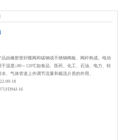
阀
阀
产品由橡胶密封蝶阀和碳钢或不锈钢阀板、阀杆构成。电动
于温度≤80～120℃如食品、医药、化工、石油、电力、轻
排水、气体管道上作调节流量和截流介质的作用。
-09-18
71J/D94J-16