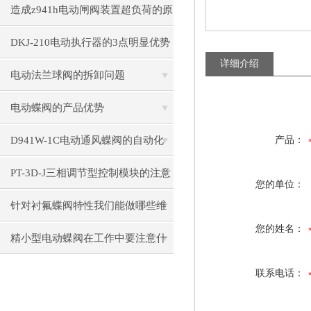
如何？
造成z941h电动闸阀装置超负荷的原
因
DKJ-210电动执行器的3点明显优势
详细介绍
电动法兰球阀的拆卸问题
电动蝶阀的产品优势
D941W-1C电动通风蝶阀的自动化
产品：
控制技术
PT-3D-J三相调节型控制模块的注意
您的单位：
事项
针对衬氟蝶阀特性我们能做哪些维
您的姓名：
护
精小型电动蝶阀在工作中要注意什
么
联系电话：