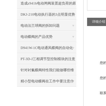
如何？
造成z941h电动闸阀装置超负荷的原
因
DKJ-210电动执行器的3点明显优势
详细介绍
电动法兰球阀的拆卸问题
电动蝶阀的产品优势
D941W-1C电动通风蝶阀的自动化
控制技术
PT-3D-J三相调节型控制模块的注意
您
事项
针对衬氟蝶阀特性我们能做哪些维
您
护
精小型电动蝶阀在工作中要注意什
么
联