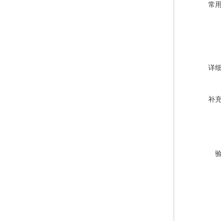
常
详
补