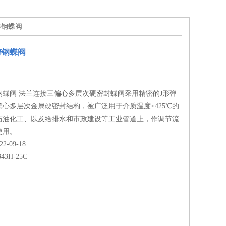
铸钢蝶阀
铸钢蝶阀
钢蝶阀 法兰连接三偏心多层次硬密封蝶阀采用精密的J形弹
心多层次金属硬密封结构，被广泛用于介质温度≤425℃的
石油化工、以及给排水和市政建设等工业管道上，作调节流
使用。
-09-18
343H-25C