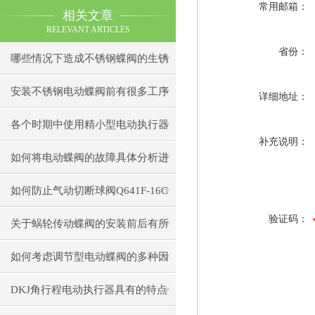
常用邮箱：
相关文章
RELEVANT ARTICLES
省份：
哪些情况下造成不锈钢蝶阀的生锈
安装不锈钢电动蝶阀前有很多工序
详细地址：
你了解几个
各个时期中使用精小型电动执行器
补充说明：
出现的小状况
如何将电动蝶阀的故障具体分析进
行处理
如何防止气动切断球阀Q641F-16C
验证码：
阀杆泄漏
关于蜗轮传动蝶阀的安装前后有所
不同
如何考虑调节型电动蝶阀的多种因
素
DKJ角行程电动执行器具有的特点