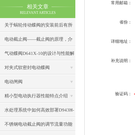
常用邮箱：
相关文章
RELEVANT ARTICLES
省份：
关于蜗轮传动蝶阀的安装前后有所
不同
电动截止阀——截止阀的原理，介
详细地址：
绍及使用注意事项
气动蝶阀D641X-10的设计与性能解
补充说明：
密
对夹式软密封电动蝶阀
电动闸阀
验证码：
精小型电动执行器性能特点介绍
水处理系统中如何高效部署D943H-
16C电动蝶阀？
不锈钢电动截止阀的调节流量功能