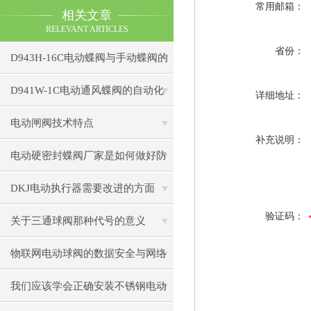
常用邮箱：
相关文章
RELEVANT ARTICLES
省份：
D943H-16C电动蝶阀与手动蝶阀的
比较
D941W-1C电动通风蝶阀的自动化
详细地址：
控制技术
电动闸阀技术特点
补充说明：
电动硬密封蝶阀厂家是如何做好防
腐的
DKJ电动执行器需要改进的方面
验证码：
关于三通球阀那种代号的意义
物联网电动球阀的数据安全与网络
安全防护策略
我们应该学会正确安装不锈钢电动