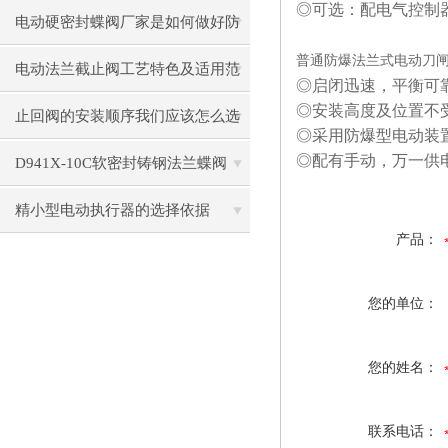
◎可选：配电气控制
重要！
电动硬密封蝶阀厂家是如何做好防
普通防爆法兰式电动刀闸阀 P
腐的
电动法兰截止阀工艺特色及适用范
◎启闭迅速，平衡可
◎安装高度及位置不
围
止回阀的安装顺序我们应该怎么选
◎采用防爆型电动装
◎配有手动，万一供
择呢？
D941X-10C软密封铸钢法兰蝶阀
精小型电动执行器的选择依据
产品：
您的单位：
您的姓名：
联系电话：