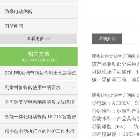
防爆电动闸阀
刀型闸阀
查看更多 >>
详细介绍
相关文章
硬密封电动法兰刀闸阀 普通
RELEVANT ARTICLES
该产品驱动部分采用
可以现场手动操作，
ZDLP电动调节阀运作时出现震荡怎
碳、采矿等工程，满
么办？
列举衬氟蝶阀使用中的要求
硬密封电动法兰刀闸阀 普通
学习调节型电动闸阀的常见故障排
◎电源：AC380V、5
◎标准型：标准型产品
除方法
智能一体化电动蝶阀 D971X智能智
◎防水型：产品具有防
◎防爆型（EX）：防爆
能调节型电动蝶阀
精小型电动执行器的维护工作也很
◎环境温度：-20℃~4