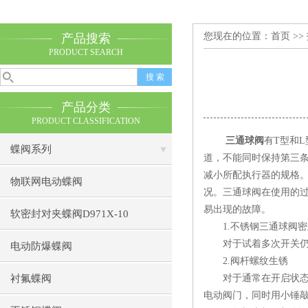
您现在的位置：
首页
>>
产品搜索
PRODUCT SEARCH
产品分类
PRODUCT CLASSIFICATION
三通球阀
有T型和
蝶阀系列
道，不能同时保持第三条
减小所配执行器的规格
物联网电动蝶阀
况。三通球阀在使用的
易出现的故障。
软密封对夹蝶阀D971X-10
1.不锈钢三通球阀密
对于试着多次开关仍然
电动防爆蝶阀
2.阀杆螺纹生锈
衬氟蝶阀
对于通常在开启状态的
电动阀门，同时用小锤